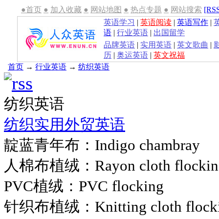
●首页
●
加入收藏
●
网站地图
●
热点专题
●
网站搜索
[RS
英语学习
|
英语阅读
|
英语写作
|
语
|
行业英语
|
出国留学
品牌英语
|
实用英语
|
英文歌曲
|
历
|
奥运英语
|
英文祝福
首页
→
行业英语
→
纺织英语
纺织英语
纺织实用外贸英语
靛蓝青年布：Indigo chambray
人棉布植绒：Rayon cloth flockin
PVC植绒：PVC flocking
针织布植绒：Knitting cloth flock