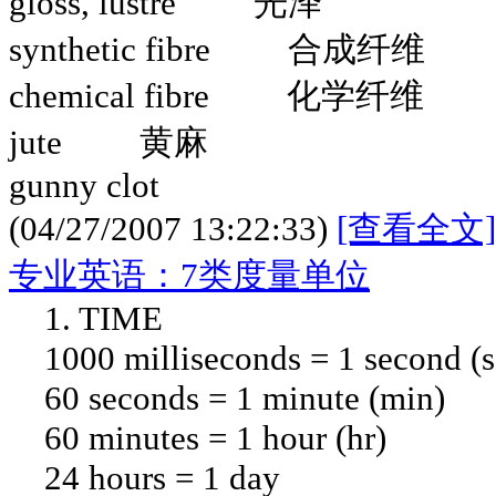
gloss, lustre 光泽
synthetic fibre 合成纤维
chemical fibre 化学纤维
jute 黄麻
gunny clot
(04/27/2007 13:22:33)
[查看全文]
专业英语：7类度量单位
1. TIME
1000 milliseconds = 1 second (s
60 seconds = 1 minute (min)
60 minutes = 1 hour (hr)
24 hours = 1 day