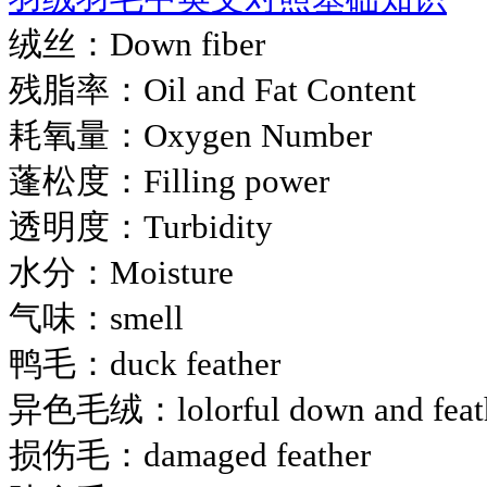
绒丝：Down fiber
残脂率：Oil and Fat Content
耗氧量：Oxygen Number
蓬松度：Filling power
透明度：Turbidity
水分：Moisture
气味：smell
鸭毛：duck feather
异色毛绒：lolorful down and feat
损伤毛：damaged feather