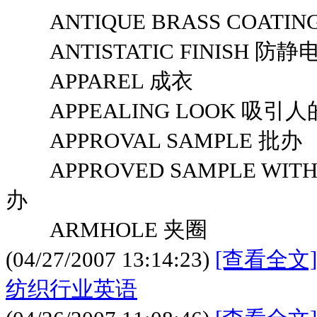
ANTIQUE BRASS COATI
ANTISTATIC FINISH 防
APPAREL 成衣
APPEALING LOOK 吸引
APPROVAL SAMPLE 批办
APPROVED SAMPLE WITH 
办
ARMHOLE 夹圈
(04/27/2007 13:14:23)
[查看全文]
纺织行业英语