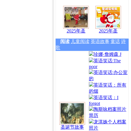
2025年圣
2025年圣
阅读
儿童阅读
英语故事
童话
诗
歌
珍娜·詹姆森 J
英语笑话:The
poor
英语笑话:办公室
的
英语笑话：所有
的烟
英语笑话：I
forgot
陶斯咏档案照片
简历
龙淇姝个人档案
圣诞节故事
照片