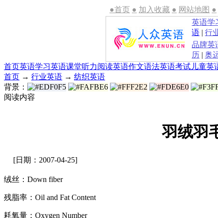
●首页
●
加入收藏
●
网站地图
●
英语学
语
|
行
品牌英
历
|
奥
首页
英语学习
英语课堂
听力
阅读
英语作文
语法
英语考试
儿童英
首页
→
行业英语
→
纺织英语
背景：
阅读内容
羽绒羽
[日期：2007-04-25]
绒丝：Down fiber
残脂率：Oil and Fat Content
耗氧量：Oxygen Number