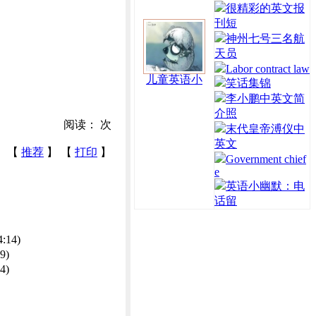
很精彩的英文报
刊短
神州七号三名航
天员
Labor contract law
儿童英语小
笑话集锦
李小鹏中英文简
介照
阅读：
次
末代皇帝溥仪中
英文
【
推荐
】 【
打印
】
Government chief
e
英语小幽默：电
话留
4:14)
9)
4)