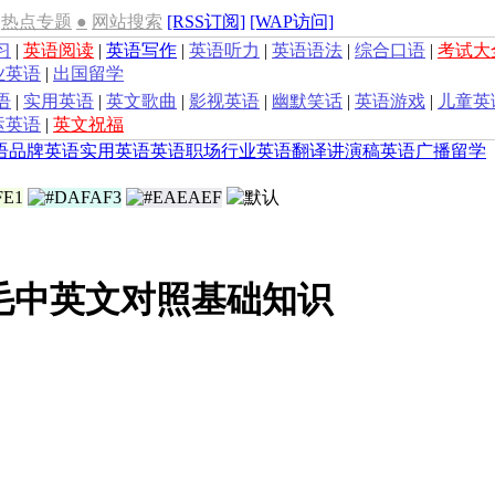
热点专题
●
网站搜索
[RSS订阅]
[WAP访问]
习
|
英语阅读
|
英语写作
|
英语听力
|
英语语法
|
综合口语
|
考试大
业英语
|
出国留学
语
|
实用英语
|
英文歌曲
|
影视英语
|
幽默笑话
|
英语游戏
|
儿童英
运英语
|
英文祝福
语
品牌英语
实用英语
英语职场
行业英语
翻译
讲演稿
英语广播
留学
毛中英文对照基础知识