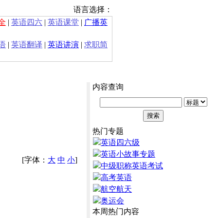
语言选择：
全
|
英语四六
|
英语课堂
|
广播英
语
|
英语翻译
|
英语讲演
|
求职简
内容查询
热门专题
英语四六级
英语小故事专题
[字体：
大
中
小
]
中级职称英语考试
高考英语
航空航天
奥运会
本周热门内容