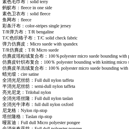
素色毛巾布：solid terry
蚂蚁布：fleece in one side
素色卫衣布：solid fleece
鱼网布：fleece
彩条汗布：color-stripes single jersey
T/R弹力布：T/R bengaline
T/C色织格子布：T/C solid check fabric
弹力仿麂皮：Micro suede with spandex
T/R仿麂皮：T/R Micro suede
仿麂皮瑶粒绒复合布：100％polyester micro suede bounding with pol
仿麂皮针织布复合：100％ polyester bounding with knitting micro su
仿麂皮羊羔绒复合布：100％ polyester micro suede bounding with l
蜡光缎：cire satine
全消光尼丝纺：Full dull nylon taffeta
半消光尼丝纺：semi-dull nylon taffeta
亮光尼龙：Trilobal nylon
全消光塔丝隆：Full dull nylon taslan
全消光牛津布：full dull nylon oxford
尼龙格：Nylon rip-stop
塔丝隆格：Taslan rip-stop
哑富迪：Full dull Micro polyester pongee
全消光春亚纺：Full dull polyester pongee