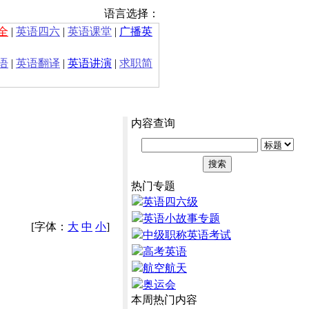
语言选择：
全
|
英语四六
|
英语课堂
|
广播英
语
|
英语翻译
|
英语讲演
|
求职简
内容查询
热门专题
英语四六级
英语小故事专题
[字体：
大
中
小
]
中级职称英语考试
高考英语
航空航天
奥运会
本周热门内容