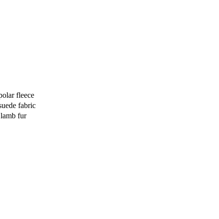
ar fleece
ede fabric
amb fur