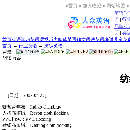
●首页
●
加入收藏
●
网站地图
●
英语学
语
|
行
品牌英
历
|
奥
首页
英语学习
英语课堂
听力
阅读
英语作文
语法
英语考试
儿童英
首页
→
行业英语
→
纺织英语
背景：
阅读内容
纺
[日期：2007-04-27]
靛蓝青年布：Indigo chambray
人棉布植绒：Rayon cloth flocking
PVC植绒：PVC flocking
针织布植绒：Knitting cloth flocking