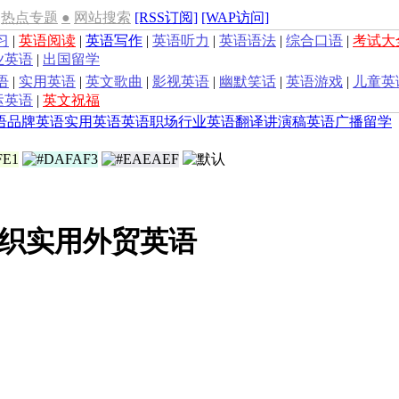
热点专题
●
网站搜索
[RSS订阅]
[WAP访问]
习
|
英语阅读
|
英语写作
|
英语听力
|
英语语法
|
综合口语
|
考试大
业英语
|
出国留学
语
|
实用英语
|
英文歌曲
|
影视英语
|
幽默笑话
|
英语游戏
|
儿童英
运英语
|
英文祝福
语
品牌英语
实用英语
英语职场
行业英语
翻译
讲演稿
英语广播
留学
织实用外贸英语