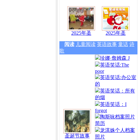
2025年圣
2025年圣
阅读
儿童阅读
英语故事
童话
诗
歌
珍娜·詹姆森 J
英语笑话:The
poor
英语笑话:办公室
的
英语笑话：所有
的烟
英语笑话：I
forgot
陶斯咏档案照片
简历
龙淇姝个人档案
圣诞节故事
照片