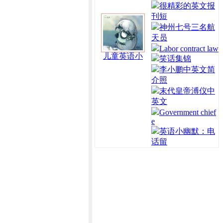
很精彩的英文报
刊短
神州七号三名航
天员
Labor contract law
儿童英语小
笑话集锦
李小鹏中英文简
介照
末代皇帝溥仪中
英文
Government chief
e
英语小幽默：电
话留