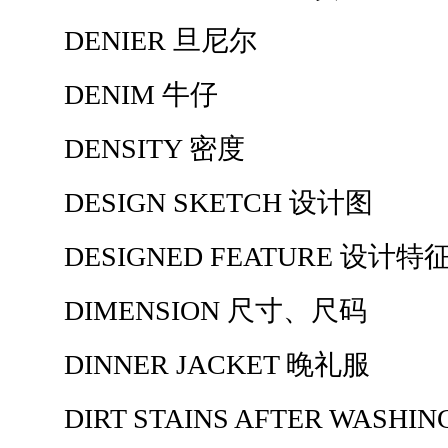
DENIER 旦尼尔
DENIM 牛仔
DENSITY 密度
DESIGN SKETCH 设计图
DESIGNED FEATURE 设计特
DIMENSION 尺寸、尺码
DINNER JACKET 晚礼服
DIRT STAINS AFTER WASH