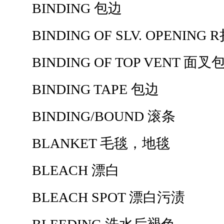
BINDING 包边
BINDING OF SLV. OPENING 
BINDING OF TOP VENT 面叉
BINDING TAPE 包边
BINDING/BOUND 滚条
BLANKET 毛毯，地毯
BLEACH 漂白
BLEACH SPOT 漂白污渍