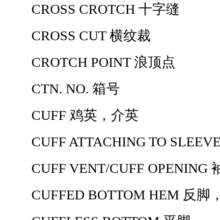
CROSS CROTCH 十字缝
CROSS CUT 横纹裁
CROTCH POINT 浪顶点
CTN. NO. 箱号
CUFF 鸡英，介英
CUFF ATTACHING TO SLE
CUFF VENT/CUFF OPENING 
CUFFED BOTTOM HEM 反