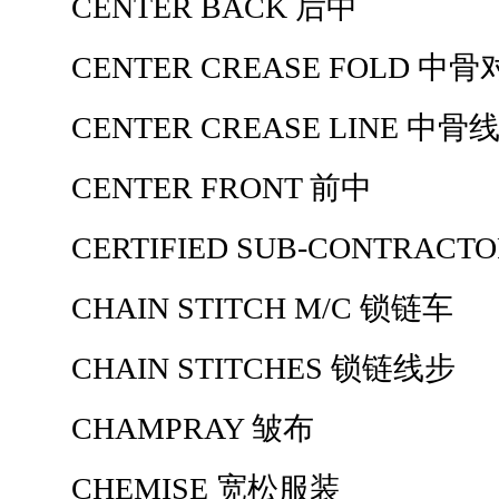
CENTER BACK 后中
CENTER CREASE FOLD 中骨
CENTER CREASE LINE 中骨
CENTER FRONT 前中
CERTIFIED SUB-CONTRAC
CHAIN STITCH M/C 锁链车
CHAIN STITCHES 锁链线步
CHAMPRAY 皱布
CHEMISE 宽松服装