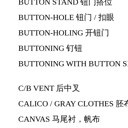
BUTTON STAND 钮门搭位
BUTTON-HOLE 钮门 / 扣眼
BUTTON-HOLING 开钮门
BUTTONING 钉钮
BUTTONING WITH BUTTON
C/B VENT 后中叉
CALICO / GRAY CLOTHES 胚
CANVAS 马尾衬，帆布