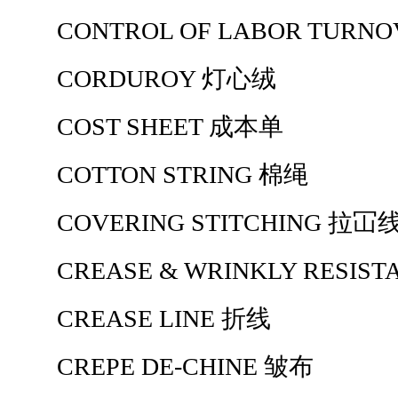
CONTROL OF LABOR TURN
CORDUROY 灯心绒
COST SHEET 成本单
COTTON STRING 棉绳
COVERING STITCHING 拉冚
CREASE & WRINKLY RESIST
CREASE LINE 折线
CREPE DE-CHINE 皱布