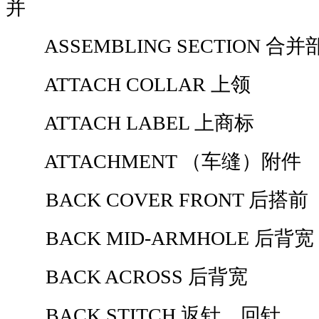
并
ASSEMBLING SECTION 合并
ATTACH COLLAR 上领
ATTACH LABEL 上商标
ATTACHMENT （车缝）
BACK COVER FRONT 后搭前
BACK MID-ARMHOLE 后背宽
BACK ACROSS 后背宽
BACK STITCH 返针，回针