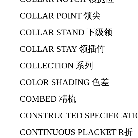
COLLAR POINT 领尖
COLLAR STAND 下级领
COLLAR STAY 领插竹
COLLECTION 系列
COLOR SHADING 色差
COMBED 精梳
CONSTRUCTED SPECIFICAT
CONTINUOUS PLACKET R折