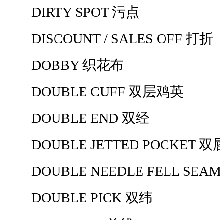
DIRTY SPOT 污点
DISCOUNT / SALES OFF 打折
DOBBY 织花布
DOUBLE CUFF 双层鸡英
DOUBLE END 双经
DOUBLE JETTED POCKET 
DOUBLE NEEDLE FELL SE
DOUBLE PICK 双纬