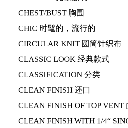
CHEST/BUST 胸围
CHIC 时髦的，流行的
CIRCULAR KNIT 圆筒针织布
CLASSIC LOOK 经典款式
CLASSIFICATION 分类
CLEAN FINISH 还口
CLEAN FINISH OF TOP VEN
CLEAN FINISH WITH 1/4“ SING