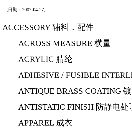
[日期：2007-04-27]
ACCESSORY 辅料，配件
ACROSS MEASURE 横量
ACRYLIC 腈纶
ADHESIVE / FUSIBLE INTERL
ANTIQUE BRASS COATING
ANTISTATIC FINISH 防静电处
APPAREL 成衣