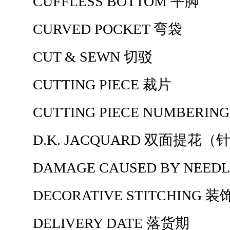
CUFFLESS BOTTOM 平脚
CURVED POCKET 弯袋
CUT & SEWN 切驳
CUTTING PIECE 裁片
CUTTING PIECE NUMBE
D.K. JACQUARD 双面提花（
DAMAGE CAUSED BY NEEDL
DECORATIVE STITCHING 
DELIVERY DATE 落货期