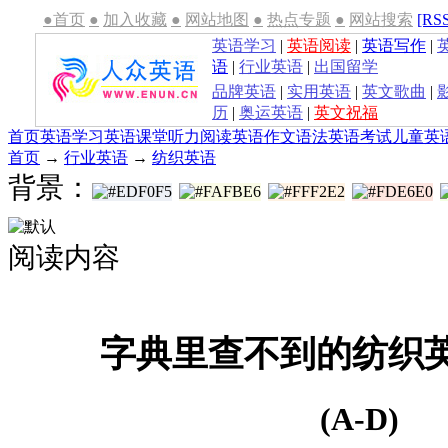
●首页
●
加入收藏
●
网站地图
●
热点专题
●
网站搜索
[RS
英语学习
|
英语阅读
|
英语写作
|
语
|
行业英语
|
出国留学
品牌英语
|
实用英语
|
英文歌曲
|
历
|
奥运英语
|
英文祝福
首页
英语学习
英语课堂
听力
阅读
英语作文
语法
英语考试
儿童英
首页
→
行业英语
→
纺织英语
背景：
阅读内容
字典里查不到的纺织英语
(A-D)