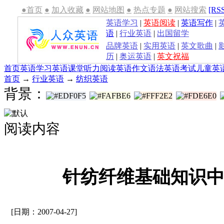
●首页
●
加入收藏
●
网站地图
●
热点专题
●
网站搜索
[RS
英语学习
|
英语阅读
|
英语写作
|
语
|
行业英语
|
出国留学
品牌英语
|
实用英语
|
英文歌曲
|
历
|
奥运英语
|
英文祝福
首页
英语学习
英语课堂
听力
阅读
英语作文
语法
英语考试
儿童英
首页
→
行业英语
→
纺织英语
背景：
阅读内容
针纺纤维基础知识
[日期：2007-04-27]