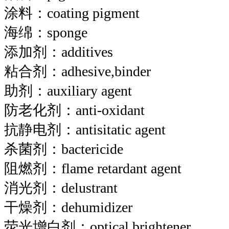
涂料：coating pigment
海绵：sponge
添加剂：additives
粘合剂：adhesive,binder
助剂：auxiliary agent
防老化剂：anti-oxidant
抗静电剂：antisitatic agent
杀菌剂：bactericide
阻燃剂：flame retardant agent
消光剂：delustrant
干燥剂：dehumidizer
荧光增白剂：optical brightener