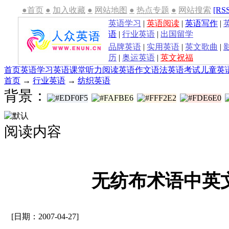
●首页
●
加入收藏
●
网站地图
●
热点专题
●
网站搜索
[RS
英语学习
|
英语阅读
|
英语写作
|
语
|
行业英语
|
出国留学
品牌英语
|
实用英语
|
英文歌曲
|
历
|
奥运英语
|
英文祝福
首页
英语学习
英语课堂
听力
阅读
英语作文
语法
英语考试
儿童英
首页
→
行业英语
→
纺织英语
背景：
阅读内容
无纺布术语中英
[日期：2007-04-27]