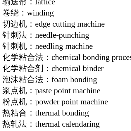
输送帘：lattice
卷绕：winding
切边机：edge cutting machine
针刺法：needle-punching
针刺机：needling machine
化学粘合法：chemical bonding proce
化学粘合剂：chemical binder
泡沫粘合法：foam bonding
浆点机：paste point machine
粉点机：powder point machine
热粘合：thermal bonding
热轧法：thermal calendaring