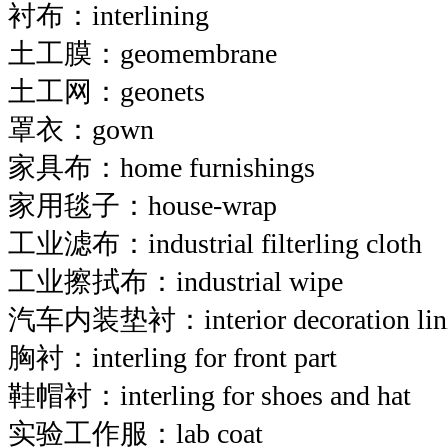
衬布：interlining
土工膜：geomembrane
土工网：geonets
罩衣：gown
家具布：home furnishings
家用毯子：house-wrap
工业滤布：industrial filterling cloth
工业擦拭布：industrial wipe
汽车内装垫衬：interior decoration linin
胸衬：interling for front part
鞋帽衬：interling for shoes and hat
实验工作服：lab coat