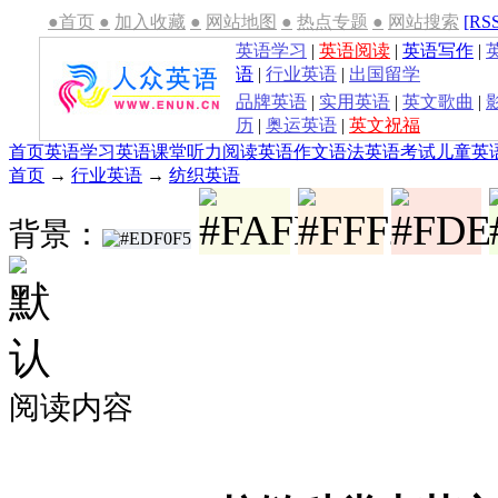
●首页
●
加入收藏
●
网站地图
●
热点专题
●
网站搜索
[RS
英语学习
|
英语阅读
|
英语写作
|
语
|
行业英语
|
出国留学
品牌英语
|
实用英语
|
英文歌曲
|
历
|
奥运英语
|
英文祝福
首页
英语学习
英语课堂
听力
阅读
英语作文
语法
英语考试
儿童英
首页
→
行业英语
→
纺织英语
背景：
阅读内容