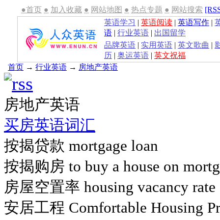
●首页
●
加入收藏
●
网站地图
●
热点专题
●
网站搜索
[RS
英语学习
|
英语阅读
|
英语写作
|
语
|
行业英语
|
出国留学
品牌英语
|
实用英语
|
英文歌曲
|
历
|
奥运英语
|
英文祝福
首页
→
行业英语
→
房地产英语
房地产英语
买房英语词汇
按揭贷款 mortgage loan
按揭购房 to buy a house on mortgag
房屋空置率 housing vacancy r
安居工程 Comfortable Housing P