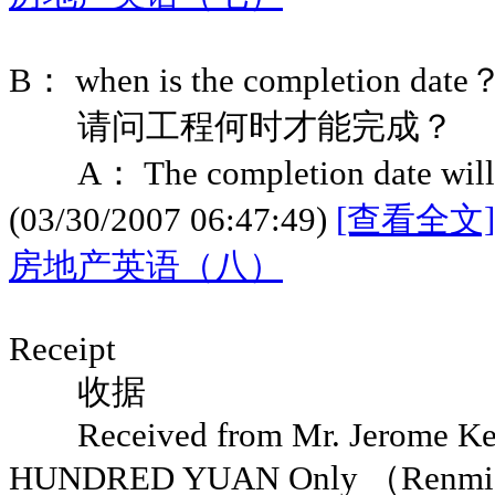
B： when is the completion date
请问工程何时才能完成？
A： The completion date will 
(03/30/2007 06:47:49)
[查看全文]
房地产英语（八）
Receipt
收据
Received from Mr. Jerome Ker
HUNDRED YUAN Only （Renmi