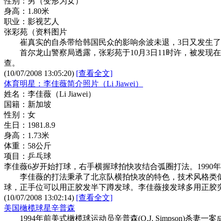
性别：男（变形为女）
身高：1.80米
职业：影视艺人
张彩苑（资料图片
崔真实的自杀带给韩国民众的影响余波未退，3日又发生了一
首尔龙山警察局透露，张彩苑于10月3日11时许，被发现
查。
(10/07/2008 13:05:20)
[查看全文]
体育明星：李佳薇简介照片（Li Jiawei）
姓名：李佳薇（Li Jiawei）
国籍：新加坡
性别：女
生日：1981.8.9
身高：1.73米
体重：58公斤
项目：乒乓球
李佳薇6岁开始打球，右手横握球拍快攻结合弧圈打法。1990年
李佳薇的打法秉承了北京队横拍快攻的特色，技术风格类似当
球，正手位可以用正胶发半下蹲发球。李佳薇接发球多用正胶
(10/07/2008 13:02:14)
[查看全文]
美国橄榄球星辛普森
1994年前美式橄榄球运动员辛普森(O.J. Simpson