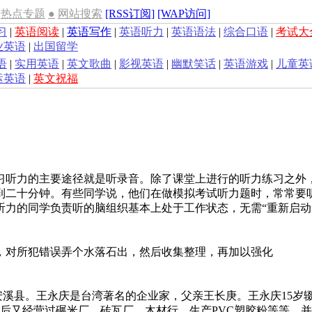
热点专题
●
网站搜索
[RSS订阅]
[WAP访问]
习
|
英语阅读
|
英语写作
|
英语听力
|
英语语法
|
综合口语
|
考试大
业英语
|
出国留学
语
|
实用英语
|
英文歌曲
|
影视英语
|
幽默笑话
|
英语游戏
|
儿童英
运英语
|
英文祝福
习听力的主要途径就是听录音。除了课堂上进行的听力练习之外
到二十分钟。有些同学说，他们在做模拟考试听力题时，常常要听
听力的同学负责听的脑组织基本上处于工作状态，无需“重新启动
，对所犯错误弄个水落石出，然后收集整理，再加以强化
福建省安溪县。王永庆是台湾著名的企业家，父亲王长庚。王永庆15
后又经营过碾米厂、砖瓦厂、木材行、生产PVC塑胶粉等等，并在