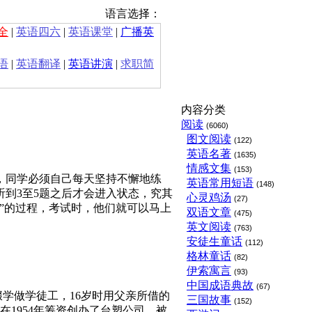
语言选择：
全
|
英语四六
|
英语课堂
|
广播英
语
|
英语翻译
|
英语讲演
|
求职简
内容分类
阅读
(6060)
图文阅读
(122)
英语名著
(1635)
情感文集
(153)
，同学必须自己每天坚持不懈地练
英语常用短语
(148)
到3至5题之后才会进入状态，究其
心灵鸡汤
(27)
”的过程，考试时，他们就可以马上
双语文章
(475)
英文阅读
(763)
安徒生童话
(112)
格林童话
(82)
伊索寓言
(93)
中国成语典故
(67)
岁辍学做学徒工，16岁时用父亲所借的
三国故事
(152)
1954年筹资创办了台塑公司。被