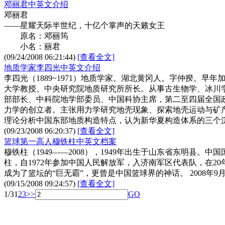
邓丽君中英文介绍
邓丽君
——星耀天际半世纪，十亿个掌声的天籁女王
原名：邓丽筠
小名：丽君
(09/24/2008 06:21:44)
[查看全文]
地质学家李四光中英文介绍
李四光（1889~1971）地质学家。湖北黄冈人。字仲揆。早
大学教授、中央研究院地质研究所所长。从事古生物学、冰川
部部长、中科院地学部委员、中国科协主席，第二至四届全国政
力学的创立者。主张用力学研究地壳现象、探索地壳运动与矿
理论分析中国东部地质构造特点，认为新华夏构造体系的三个
(09/23/2008 06:20:37)
[查看全文]
篮球第一高人穆铁柱中英文档案
穆铁柱（1949——2008），1949年出生于山东省东明县。
柱，自1972年参加中国人民解放军，入济南军区代表队，在2
成为了篮坛的“巨无霸”，更曾是中国篮球界的神话。 2008年9
(09/15/2008 09:24:57)
[查看全文]
1/3
1
2
3
>>
GO