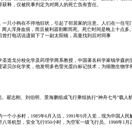
罪获释，仅被民事判定为对两人的死亡负有责任。
一只小狗在不停地狂吠，引起了邻居家的注意。人们在一住宅
曼。两人浑身血痕，而且被利器割断而死。死亡时间是晚上十点多
曾打电话说遗留下了一副太阳镜，高曼找到后对同事
圣迭戈分校化学及药理学两系教授，中国著名科学家钱学森的
度诺贝尔化学奖，他发明多色莹光蛋白标记技术，为细胞生物学
见面。翟志刚、刘伯明、景海鹏组成飞行乘组执行“神舟七号”载人
一个小乡村，1985年6月入伍，1991年9月入党，现为中国人
等机型，安全飞行950小时，为空军一级飞行员。1998年1