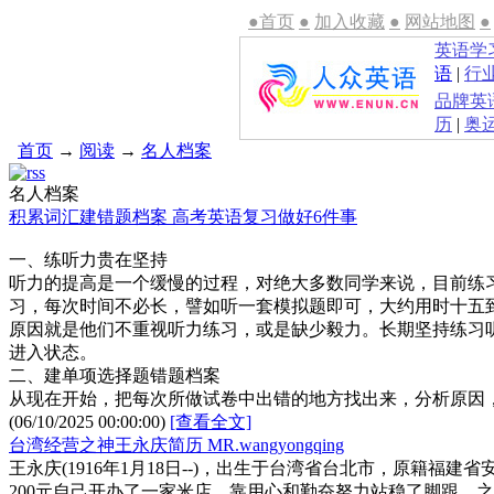
●首页
●
加入收藏
●
网站地图
●
英语学
语
|
行
品牌英
历
|
奥
首页
→
阅读
→
名人档案
名人档案
积累词汇建错题档案 高考英语复习做好6件事
一、练听力贵在坚持
听力的提高是一个缓慢的过程，对绝大多数同学来说，目前练
习，每次时间不必长，譬如听一套模拟题即可，大约用时十五
原因就是他们不重视听力练习，或是缺少毅力。长期坚持练习
进入状态。
二、建单项选择题错题档案
从现在开始，把每次所做试卷中出错的地方找出来，分析原因
(06/10/2025 00:00:00)
[查看全文]
台湾经营之神王永庆简历 MR.wangyongqing
王永庆(1916年1月18日--)，出生于台湾省台北市，原籍
200元自己开办了一家米店，靠用心和勤奋努力站稳了脚跟，之