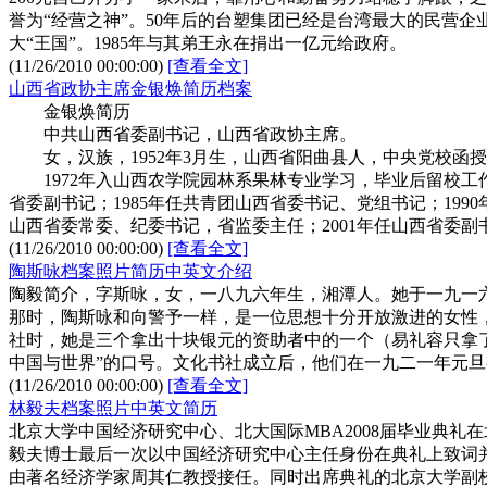
誉为“经营之神”。50年后的台塑集团已经是台湾最大的民营企
大“王国”。1985年与其弟王永在捐出一亿元给政府。
(11/26/2010 00:00:00)
[查看全文]
山西省政协主席金银焕简历档案
金银焕简历
中共山西省委副书记，山西省政协主席。
女，汉族，1952年3月生，山西省阳曲县人，中央党校函授本科
1972年入山西农学院园林系果林专业学习，毕业后留校工作；
省委副书记；1985年任共青团山西省委书记、党组书记；1990年
山西省委常委、纪委书记，省监委主任；2001年任山西省委副书
(11/26/2010 00:00:00)
[查看全文]
陶斯咏档案照片简历中英文介绍
陶毅简介，字斯咏，女，一八九六年生，湘潭人。她于一九一
那时，陶斯咏和向警予一样，是一位思想十分开放激进的女性
社时，她是三个拿出十块银元的资助者中的一个（易礼容只拿了
中国与世界”的口号。文化书社成立后，他们在一九二一年元
(11/26/2010 00:00:00)
[查看全文]
林毅夫档案照片中英文简历
北京大学中国经济研究中心、北大国际MBA2008届毕业典
毅夫博士最后一次以中国经济研究中心主任身份在典礼上致词
由著名经济学家周其仁教授接任。同时出席典礼的北京大学副校长海闻教授也将辞去