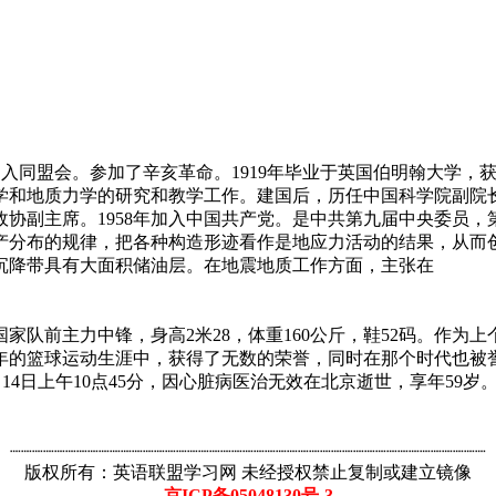
年加入同盟会。参加了辛亥革命。1919年毕业于英国伯明翰大学，获
学和地质力学的研究和教学工作。建国后，历任中国科学院副院
协副主席。1958年加入中国共产党。是中共第九届中央委员，
产分布的规律，把各种构造形迹看作是地应力活动的结果，从而创
沉降带具有大面积储油层。在地震地质工作方面，主张在
中国国家队前主力中锋，身高2米28，体重160公斤，鞋52码。作
0年的篮球运动生涯中，获得了无数的荣誉，同时在那个时代也被
月14日上午10点45分，因心脏病医治无效在北京逝世，享年59岁
┈┈┈┈┈┈┈┈┈┈┈┈┈┈┈┈┈┈┈┈┈┈┈┈┈┈┈┈┈┈┈┈┈┈┈┈┈┈┈┈┈┈┈
版权所有：英语联盟学习网 未经授权禁止复制或建立镜像
京ICP备05048130号-3