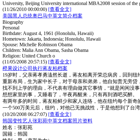
University, Beijing University international MBA2008 session of the 
(11/26/2010 00:00:00)
[查看全文]
美国黑人总统奥巴马中英文简介档案
Biography
Personal
Birthdate: August 4, 1961 (Honolulu, Hawaii)
Hometown: Jakarta, Indonesia; Honolulu, Hawaii
Spouse: Michelle Robinson Obama
Children: Malia Ann Obama, Sasha Obama
Religion: United Church o
(11/05/2008 20:57:15)
[查看全文]
橙果设计公司执行蒋友柏档案
19岁时，父亲蒋孝勇溘然长逝，蒋友柏离开荣总病房，回到
重新布局，生为家中长子，对于母亲和弟弟，他自知责无旁贷
找不到上学的理由，不代表有理由做其它事情，“就是闲闲没事
想想家里的事，又睡着了，半夜再醒来，只有再到酒吧买醉。
有两年多的时间，蒋友柏鲜少和家人连络，他在纽约每个新奇
一个500万美元后，纽约，对他已无挑战性，于是他想到了台
(10/20/2008 06:27:07)
[查看全文]
韩国变性艺人张彩苑中英文档案照片资料
姓名：张彩苑
国籍：韩国