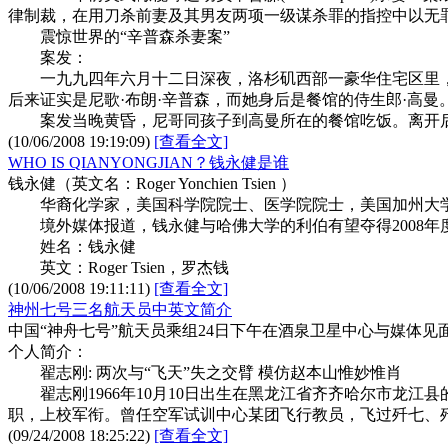
律制裁，在用刀杀前妻及其男友两项一级谋杀罪的指控中以无
震惊世界的“辛普森杀妻案”
案发：
一九九四年六月十二日深夜，洛杉矶西部一豪华住宅区里，
后来证实是尼歌·布朗·辛普森，而她身后是餐馆的侍生郎·高
案发当晚黄昏，尼哥同孩子到高曼所在的餐馆吃饭。离开后
(10/06/2008 19:19:09)
[查看全文]
WHO IS QIANYONGJIAN？钱永健是谁
钱永健（英文名：Roger Yonchien Tsien ）
华裔化学家，美国科学院院士、医学院院士，美国加州大学
境外媒体报道，钱永健与哈佛大学的利伯有望夺得2008年
姓名：钱永健
英文：Roger Tsien，罗杰钱
(10/06/2008 19:11:11)
[查看全文]
神州七号三名航天员中英文简介
中国“神舟七号”航天员乘组24日下午在酒泉卫星中心与媒体
个人简介：
翟志刚: 两次与“飞天”失之交臂 模仿赵本山惟妙惟肖
翟志刚1966年10月10日出生在黑龙江省齐齐哈尔市龙江县的
职，上校军衔。曾任空军试训中心某团飞行教员，飞过歼七、歼八
(09/24/2008 18:25:22)
[查看全文]