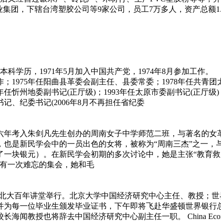
业集团，下辖台湾塑胶公司等9家公司，员工7万多人，资产总额1
学历，1971年5月加入中国共产党，1974年8月参加工作。
1975年任阳曲县革委会副主任、县委常委；1978年任共青团太
任忻州地委副书记(正厅级)；1993年任太原市委副书记(正厅级)；
记、纪委书记(2006年8月不再担任省纪委
六年考入朱剑凡先生创办的周南女子中学师范二班，与著名的女
，也是新民学会中的一员出色的女将，被称为“周南三杰”之一，
一块银元）。在新民学会初期的多次讨论中，她是主张“教育救
旦有一次难忘的集会，她和毛
礼在北大百年讲堂举行。北京大学中国经济研究中心主任、教授；
并为每一位毕业生颁发毕业证书，下午即将飞赴华盛顿世界银行
中国经济研究中心副主任一职。 China Economic Research