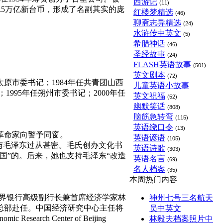
西游记
(11)
.5万亿新台币，形成了名副其实的庞
红楼梦精选
(46)
聊斋志异精选
(24)
水浒传中英文
(5)
希腊神话
(46)
圣经故事
(24)
FLASH英语故事
(501)
英文剧本
(72)
原市委书记；1984年任共青团山西
儿童英语小故事
1995年任朔州市委书记；2000年任
英文祝福
(52)
幽默笑话
(808)
脑筋急转弯
(115)
英语绕口令
(13)
革命家向警予同窗。
英语谚语
(105)
与毛泽东过从甚密。毛氏创办文化书
英语诗歌
(303)
国”的。后来，她也支持毛泽东“改造
英语名言
(69)
名人档案
(35)
本周热门内容
世界银行高级副行长兼首席经济学家林
神州七号三名航天
总部赴任。中国经济研究中心主任将
员中英文
 Center of Beijing
林毅夫档案照片中