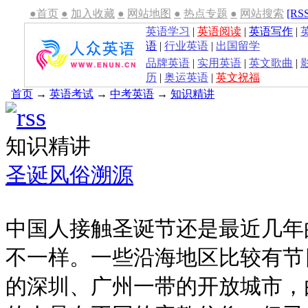
●首页
●
加入收藏
●
网站地图
●
热点专题
●
网站搜索
[RS
英语学习
|
英语阅读
|
英语写作
|
语
|
行业英语
|
出国留学
品牌英语
|
实用英语
|
英文歌曲
|
历
|
奥运英语
|
英文祝福
首页
→
英语考试
→
中考英语
→
知识精讲
知识精讲
圣诞风俗溯源
中国人接触圣诞节还是最近几年
不一样。一些沿海地区比较有节
的深圳、广州一带的开放城市，