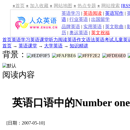
●首页
●
加入收藏
●
网站地图
●
热点专题
●
网站搜索
[RS
英语学习
|
英语阅读
|
英语写作
|
语
|
行业英语
|
出国留学
品牌英语
|
实用英语
|
英文歌曲
|
历
|
奥运英语
|
英文祝福
首页
英语学习
英语课堂
听力
阅读
英语作文
语法
英语考试
儿童英
首页
→
英语课堂
→
大学英语
→
知识精讲
背景：
阅读内容
英语口语中的Number one与
[日期：2007-05-10]