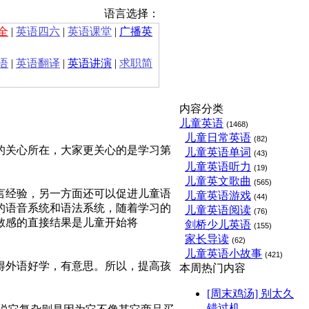
语言选择：
全
|
英语四六
|
英语课堂
|
广播英
语
|
英语翻译
|
英语讲演
|
求职简
内容分类
儿童英语
(1468)
儿童日常英语
(82)
的关心所在，大家更关心的是学习第
儿童英语单词
(43)
儿童英语听力
(19)
儿童英文歌曲
(565)
言经验，另一方面还可以促进儿童语
儿童英语游戏
(44)
的语音系统和语法系统，随着学习的
儿童英语阅读
(76)
敏感的直接结果是儿童开始将
剑桥少儿英语
(155)
家长导读
(62)
儿童英语小故事
(421)
得外语好学，有意思。所以，提高孩
本周热门内容
[周末鸡汤] 别太久
错过机