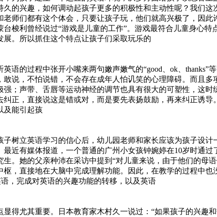
持久的兴趣，如何调动起孩子更多的积极性和主动性呢？我们这
和老师们都有这个体会，只要让孩子玩，他们就高兴极了，因此
蒙台梭利曾经说过“游戏是儿童的工作”。游戏最符合儿童身心特
发展。所以抓住这个特点让孩子们采取玩乐的
过程中张开小嘴来两句嫩声嫩气的“good、ok、thanks
，敢说，不怕说错，不会存在成年人怕讥笑的心理障碍。而且多
极强；声带、舌唇等运动神经的调节也具有很大的可塑性，这时
去纠正，直接说这是错或对，而是要先表扬鼓励，再来纠正诱导
以及能引起孩
子树立英语学习的信心后，幼儿园老师和家长应该为孩子设计
最近有媒体报道，一个普通的广州小女孩钟婉婷在10岁时通过了
究生。她的父亲种沛在采访中提到“对儿童来说，由于他们的母
中枢，直接地在大脑中完成理解功能。因此，在教学的过程中也
英语，完成对英语的兴趣功能的转移，以及英语
显得尤其重要。日本教育家木村久一说过：“如果孩子的兴趣和