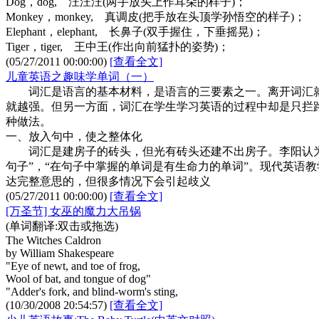
Dog，dog, 汪汪汪(两手放头上作耳朵的样子)；
Monkey，monkey, 真调皮(把手放在头顶学孙悟空的样子)；
Elephant，elephant, 长鼻子(双手握住，下垂摇晃)；
Tiger，tiger, 王中王(作出向前猛扑的姿势)；
(05/27/2011 00:00:00)
[查看全文]
儿童英语之趣味学单词（一）
词汇是语言的基本材料，是语言的三要素之一。离开词汇就
就越强。但另一方面，词汇在学生学习英语的过程中却是只拦
种做法。
一、放入句中，使之整体化
词汇是建房子的砖头，但光有砖头还建不出房子。李阳认为“
句子”，“在句子中掌握的单词是有生命力的单词”。现代英语教
达完整意思的，但很多情况下会引起歧义
(05/27/2011 00:00:00)
[查看全文]
[万圣节] 女巫的魔力大吊锅
(单词翻译:双击或拖选)
The Witches Caldron
by William Shakespeare
"Eye of newt, and toe of frog,
Wool of bat, and tongue of dog"
"Adder's fork, and blind-worm's sting,
(10/30/2008 20:54:57)
[查看全文]