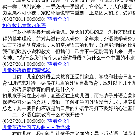
儿童的英语教育问题是一个大问题,也是一个非常现实复杂的
卖一样，钱到货来，一手交钱一手提货，它牵涉到了人的思想
力发展不可小视，家庭环境也非常重要。正是因为如此，受剑
(05/27/2011 00:00:00)
[查看全文]
如何教儿童学习英语
许多小学将要开设英语课。家长们关心的是：怎样才能使孩
得的基本理论，并对其进行深入研究。多年来，外语教学研究
语言习得的研究发现，人们掌握语言的过程，总是能理解的比
我们能欣赏小说和散文，但我们自己并不一定能写的出来。另
有神。”为什么我们每个人都会讲母语？为什么一个中国的小
(05/27/2011 00:00:00)
[查看全文]
儿童外语教育启蒙浅谈
目前，儿童的外语启蒙教育正受到家庭、学校和社会日甚一
育“工程”来对待。要搞好儿童的外语启蒙教育，应对以下几个
一、外语启蒙教育的目的是什么？
如果孩子尚在上小学，甚至还在上幼儿园，而把孩子外语启蒙
保持学习外语的兴趣，接触、了解和学习外语发音方式，培养
总之，其主要目的应该是为日后的外语学习打下良好的心理基
二、外语启蒙教育什么时候开始？
(05/27/2011 00:00:00)
[查看全文]
儿童英语学习五步曲－－做游戏
在前几次，我们谈到让孩子在兴趣的引导下听英语、说英语