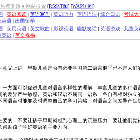
热点专题
●
网站搜索
[RSS订阅]
[WAP访问]
习
|
英语阅读
|
英语写作
|
英语听力
|
英语语法
|
综合口语
|
考试大
业英语
|
出国留学
语
|
实用英语
|
英文歌曲
|
影视英语
|
幽默笑话
|
英语游戏
|
儿童英
运英语
|
英文祝福
意义上讲，早期儿童是否有必要学习第二语言似乎已不是人们
，一方面可以促进儿童对语言多样性的理解，丰富儿童的多种语
间的差异产生敏感。英语和汉语不属同一语系，各自有相对独立
不同语言时能够及时调整自己的学习策略。对语言之间差异产生
要的，不要让孩子早期就感到心理上的沉重压力，要让他们觉
长帮助孩子学好英语的主要方向。