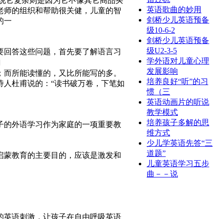
说它复杂则是因为它不像其它商品买
英语歌曲的妙用
老师的组织和帮助很关健，儿童的智
剑桥少儿英语预备
的一
级10-6-2
剑桥少儿英语预备
级U2-3-5
要回答这些问题，首先要了解语言习
学外语对儿童心理

发展影响
；而所能读懂的，又比所能写的多。
培养良好“听”的习
诗人杜甫说的：“读书破万卷，下笔如
惯（三
英语动画片的听说
教学模式
培养孩子多解的思
子的外语学习作为家庭的一项重要教
维方式
少儿学英语先答“三
道题”
启蒙教育的主要目的，应该是激发和
儿童英语学习五步
曲－－说
的英语刺激，让孩子在自由呼吸英语