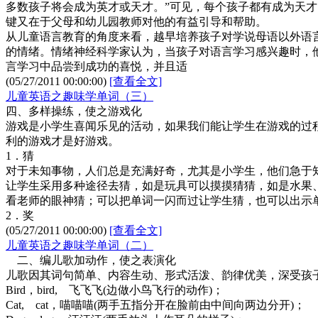
多数孩子将会成为英才或天才。”可见，每个孩子都有成为天
键又在于父母和幼儿园教师对他的有益引导和帮助。
从儿童语言教育的角度来看，越早培养孩子对学说母语以外语
的情绪。情绪神经科学家认为，当孩子对语言学习感兴趣时，
言学习中品尝到成功的喜悦，并且适
(05/27/2011 00:00:00)
[查看全文]
儿童英语之趣味学单词（三）
四、多样操练，使之游戏化
游戏是小学生喜闻乐见的活动，如果我们能让学生在游戏的过
利的游戏才是好游戏。
1．猜
对于未知事物，人们总是充满好奇，尤其是小学生，他们急于
让学生采用多种途径去猜，如是玩具可以摸摸猜猜，如是水果
看老师的眼神猜；可以把单词一闪而过让学生猜，也可以出示
2．奖
(05/27/2011 00:00:00)
[查看全文]
儿童英语之趣味学单词（二）
二、编儿歌加动作，使之表演化
儿歌因其词句简单、内容生动、形式活泼、韵律优美，深受孩
Bird，bird, 飞飞飞(边做小鸟飞行的动作)；
Cat, cat，喵喵喵(两手五指分开在脸前由中间向两边分开)；