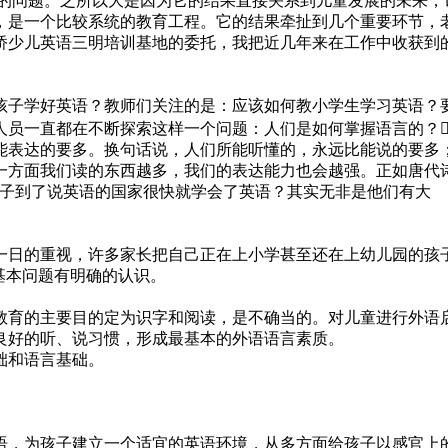
问题。之所以大是因为它的结果直接关系到儿童发展的未来；
，是一个比较系统的教育工程。它的结果牵扯到几个重要环节，
桥少儿英语三明培训基地的委托，我把近几年来在工作中收获到
子学好英语？教师们关注的是：应该如何教小学生学习英语？
人员一直都在不断探索这样一个问题：人们是如何掌握语言的？
能表达的要多。换句话说，人们所能听懂的，永远比能说的要多
一方面我们读的东西越多，我们的表达能力也会越强。正如唐代
孩子到了说英语的国家很快就学会了英语？其实无非是他们有大
日的重视，许多家长把自己正在上小学甚至还在上幼儿园的孩
基本问题有明确的认识。
教育的主要目的定为识字和阅读，是不确当的。对儿童进行外语
良好的听、说习惯，形成最基本的外语语言素质。
础和语言基础。
，为孩子建立一个适宜的英语环境，从多方面给孩子以感官上