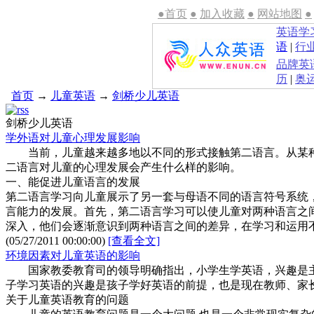
●首页
●
加入收藏
●
网站地图
●
英语学
语
|
行
品牌英
历
|
奥
首页
→
儿童英语
→
剑桥少儿英语
剑桥少儿英语
学外语对儿童心理发展影响
当前，儿童越来越多地以不同的形式接触第二语言。从某种
二语言对儿童的心理发展会产生什么样的影响。
一、能促进儿童语言的发展
第二语言学习向儿童展示了另一套与母语不同的语言符号系统
言能力的发展。首先，第二语言学习可以使儿童对两种语言之
深入，他们会逐渐意识到两种语言之间的差异，在学习和运用
(05/27/2011 00:00:00)
[查看全文]
环境因素对儿童英语的影响
国家教委教育司的领导明确指出，小学生学英语，兴趣是主
子学习英语的兴趣是孩子学好英语的前提，也是现在教师、家
关于儿童英语教育的问题