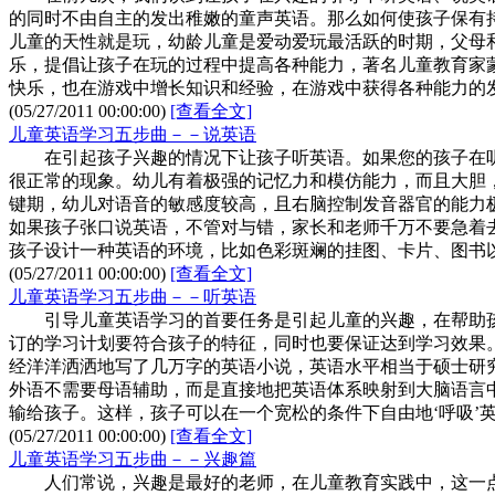
的同时不由自主的发出稚嫩的童声英语。那么如何使孩子保有
儿童的天性就是玩，幼龄儿童是爱动爱玩最活跃的时期，父母
乐，提倡让孩子在玩的过程中提高各种能力，著名儿童教育家
快乐，也在游戏中增长知识和经验，在游戏中获得各种能力的
(05/27/2011 00:00:00)
[查看全文]
儿童英语学习五步曲－－说英语
在引起孩子兴趣的情况下让孩子听英语。如果您的孩子在听英语的
很正常的现象。幼儿有着极强的记忆力和模仿能力，而且大胆
键期，幼儿对语音的敏感度较高，且右脑控制发音器官的能力
如果孩子张口说英语，不管对与错，家长和老师千万不要急着
孩子设计一种英语的环境，比如色彩斑斓的挂图、卡片、图书
(05/27/2011 00:00:00)
[查看全文]
儿童英语学习五步曲－－听英语
引导儿童英语学习的首要任务是引起儿童的兴趣，在帮助孩
订的学习计划要符合孩子的特征，同时也要保证达到学习效果。
经洋洋洒洒地写了几万字的英语小说，英语水平相当于硕士研
外语不需要母语辅助，而是直接地把英语体系映射到大脑语言
输给孩子。这样，孩子可以在一个宽松的条件下自由地‘呼吸’
(05/27/2011 00:00:00)
[查看全文]
儿童英语学习五步曲－－兴趣篇
人们常说，兴趣是最好的老师，在儿童教育实践中，这一点