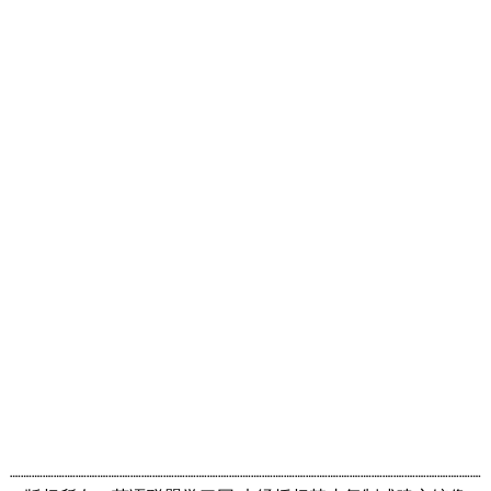
┈┈┈┈┈┈┈┈┈┈┈┈┈┈┈┈┈┈┈┈┈┈┈┈┈┈┈┈┈┈┈┈┈┈┈┈┈┈┈┈┈┈┈