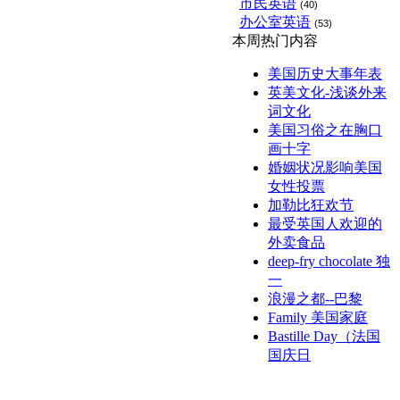
市民英语
(40)
办公室英语
(53)
本周热门内容
美国历史大事年表
英美文化-浅谈外来
词文化
美国习俗之在胸口
画十字
婚姻状况影响美国
女性投票
加勒比狂欢节
最受英国人欢迎的
外卖食品
deep-fry chocolate 独
一
浪漫之都--巴黎
Family 美国家庭
Bastille Day（法国
国庆日