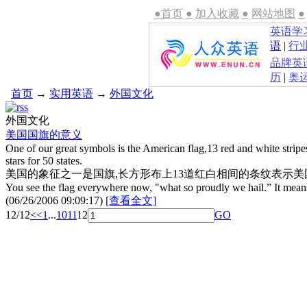
●首页
●
加入收藏
●
网站地图
●
英语学
语
|
行
品牌英
历
|
奥
首页
→
实用英语
→
外国文化
外国文化
美国国旗的意义
One of our great symbols is the American flag,13 red and white stripes
stars for 50 states.
美国的象征之一是国旗,长方形布上13道红白相间的条纹表示美
You see the flag everywhere now, "what so proudly we hail.” It mean
(06/26/2006 09:09:17)
[查看全文]
12/12
<<
1
...
10
11
12
GO