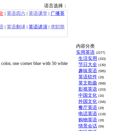
语言选择：
全
|
英语四六
|
英语课堂
|
广播英
语
|
英语翻译
|
英语讲演
|
求职简
内容分类
实用英语
(2277)
生活实用
(333)
f color, one corner blue with 50 white
节日大全
(130)
趣味英语
(585)
英语软件
(18)
英文歌曲
(568)
影视英语
(153)
中国文化
(16)
外国文化
(166)
餐厅英语
(18)
电话英语
(118)
购物英语
(18)
情景会话
(59)