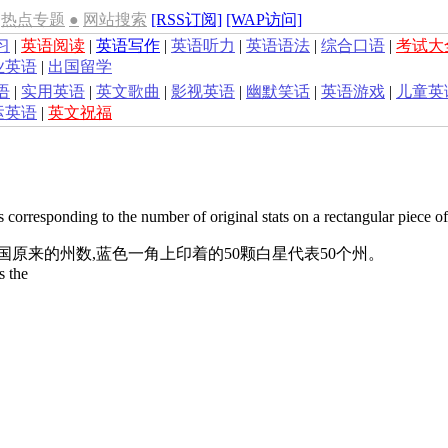
热点专题
●
网站搜索
[RSS订阅]
[WAP访问]
习
|
英语阅读
|
英语写作
|
英语听力
|
英语语法
|
综合口语
|
考试大
业英语
|
出国留学
语
|
实用英语
|
英文歌曲
|
影视英语
|
幽默笑话
|
英语游戏
|
儿童英
运英语
|
英文祝福
 corresponding to the number of original stats on a rectangular piece o
国原来的州数,蓝色一角上印着的50颗白星代表50个州。
s the