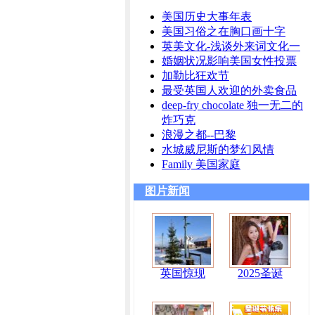
美国历史大事年表
美国习俗之在胸口画十字
英美文化-浅谈外来词文化一
婚姻状况影响美国女性投票
加勒比狂欢节
最受英国人欢迎的外卖食品
deep-fry chocolate 独一无二的
炸巧克
浪漫之都--巴黎
水城威尼斯的梦幻风情
Family 美国家庭
图片新闻
英国惊现
2025圣诞