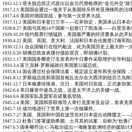
1912.12.3 塔夫脱总统正式提出以金元代替枪弹的“金元外交”
1917.2.5 美国国会通过一项关于从美国排斥所有亚洲移民的法
1917.4.6 美国对德国宣战，参与第一次世界大战。
1917.11.2 美国和日本签订兰辛——石井协定，美国承认
1928.8.27 美国与其他14个国家一起签订了凯洛洛——白里
1929.10.29 纽约股票行情猛跌，美国最严重的经济萧条从此开
1930.4.22 美国、英国、意大利、法国和日本在伦敦签订海军
1930.12.11 合众国银行在纽约歇业，此为美国历史上最大的
1931.6.20 胡佛总统发表缓付债款宣言，即胡佛计划。
1932.1.17 美国国务卿史汀生发表对中日事件采取维护在华利
1933.3.4 富兰克林·罗斯福就任美国第32届总统。
1935.8.14 国会通过社会保障法案，规定设立老年和失业保
1941.8.12 罗斯福总统和英国首相丘吉尔在大西洋的纽芬
1941.12.7 日本偷袭珍珠港。次日，美国对日宣战，正式参加
1942.6.4 美日爆发中途岛之战，这是太平洋上的关键一战。
1944.6.6 美国军队及盟军在诺曼底登陆。
1945.2.4 美国、英国和苏联领导人举行克里米亚会议，发表
1945.7.16 成功地进行了世界上第一次核爆炸。
1945.7.27 美国、英国和中国在波茨坦对日本提出劝降牒文—
1947.5.22 杜鲁门签署援助希腊、土耳其的法案，后称为“杜鲁
1947.6.5 国务卿乔治·C·马歇尔提出一项恢复欧洲经济的援