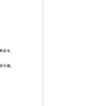
隔离命令。
静坐示威。