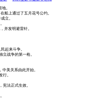
留地。
茅斯，在船上通过了五月花号公约。
奇成立。
险。
种电，并发明避雷针。
吁人民起来斗争。
美国独立战争的第一枪。
贸易，中美关系由此开始。
始发行。
4日，宪法正式生效。
统。