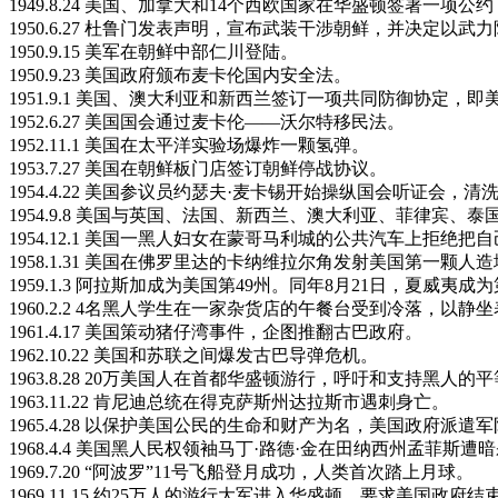
1949.8.24 美国、加拿大和14个西欧国家在华盛顿签署一项
1950.6.27 杜鲁门发表声明，宣布武装干涉朝鲜，并决定
1950.9.15 美军在朝鲜中部仁川登陆。
1950.9.23 美国政府颁布麦卡伦国内安全法。
1951.9.1 美国、澳大利亚和新西兰签订一项共同防御协定，
1952.6.27 美国国会通过麦卡伦——沃尔特移民法。
1952.11.1 美国在太平洋实验场爆炸一颗氢弹。
1953.7.27 美国在朝鲜板门店签订朝鲜停战协议。
1954.4.22 美国参议员约瑟夫·麦卡锡开始操纵国会听证会
1954.9.8 美国与英国、法国、新西兰、澳大利亚、菲律宾
1954.12.1 美国一黑人妇女在蒙哥马利城的公共汽车上拒
1958.1.31 美国在佛罗里达的卡纳维拉尔角发射美国第一颗人
1959.1.3 阿拉斯加成为美国第49州。同年8月21日，夏威夷成为
1960.2.2 4名黑人学生在一家杂货店的午餐台受到冷落，以
1961.4.17 美国策动猪仔湾事件，企图推翻古巴政府。
1962.10.22 美国和苏联之间爆发古巴导弹危机。
1963.8.28 20万美国人在首都华盛顿游行，呼吁和支持黑人的
1963.11.22 肯尼迪总统在得克萨斯州达拉斯市遇刺身亡。
1965.4.28 以保护美国公民的生命和财产为名，美国政府派遣
1968.4.4 美国黑人民权领袖马丁·路德·金在田纳西州孟菲斯遭
1969.7.20 “阿波罗”11号飞船登月成功，人类首次踏上月球。
1969.11.15 约25万人的游行大军进入华盛顿，要求美国政府