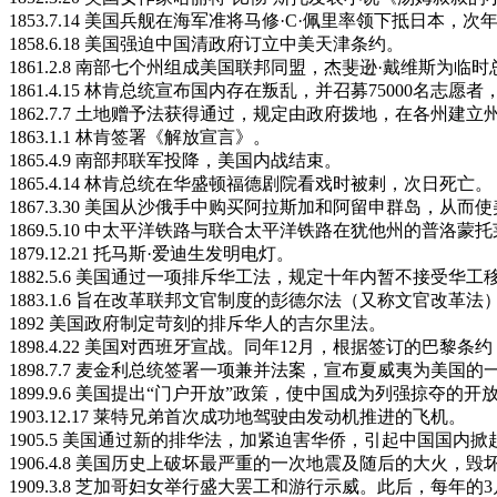
1853.7.14 美国兵舰在海军准将马修·C·佩里率领下抵日
1858.6.18 美国强迫中国清政府订立中美天津条约。
1861.2.8 南部七个州组成美国联邦同盟，杰斐逊·戴维斯为临
1861.4.15 林肯总统宣布国内存在叛乱，并召募75000名志愿
1862.7.7 土地赠予法获得通过，规定由政府拨地，在各州
1863.1.1 林肯签署《解放宣言》。
1865.4.9 南部邦联军投降，美国内战结束。
1865.4.14 林肯总统在华盛顿福德剧院看戏时被剌，次日死亡。
1867.3.30 美国从沙俄手中购买阿拉斯加和阿留申群岛，从
1869.5.10 中太平洋铁路与联合太平洋铁路在犹他州的普
1879.12.21 托马斯·爱迪生发明电灯。
1882.5.6 美国通过一项排斥华工法，规定十年内暂不接受
1883.1.6 旨在改革联邦文官制度的彭德尔法（又称文官改革
1892 美国政府制定苛刻的排斥华人的吉尔里法。
1898.4.22 美国对西班牙宣战。同年12月，根据签订的
1898.7.7 麦金利总统签署一项兼并法案，宣布夏威夷为美国的
1899.9.6 美国提出“门户开放”政策，使中国成为列强掠夺
1903.12.17 莱特兄弟首次成功地驾驶由发动机推进的飞机。
1905.5 美国通过新的排华法，加紧迫害华侨，引起中国国内
1906.4.8 美国历史上破坏最严重的一次地震及随后的大火，
1909.3.8 芝加哥妇女举行盛大罢工和游行示威。此后，每年