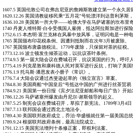
1607.5 英国伦敦公司在弗吉尼亚的詹姆斯敦建立第一个永久居
1620.12.26 英国清教徒移民乘“五月花”号轮漂洋到达普利
1636.10.28 美国第一所大学——哈佛大学在马萨诸塞的坎布里
1740 丹麦人维特斯·白令受俄国人雇佣，抵达阿拉斯加进行探
1752.6.15 本杰明·富兰克林在风暴中放风筝，证明闪电是一
1765 英国颁布印花税条例。因遭到抵制而在次年3月被废除。
1767 英国颁布唐森德税法。1770年废除，只保留对茶的征税。
1773.12.16 波士顿发生倾茶运动，以抗议茶叶条例。
1774.9.5 第一届大陆会议在费城召开，抗议英国的行为，呼
1775.4.19 列克星敦和康科德人民对英军进行反抗，打响了
1776.1.9 托马斯·潘恩发表小册子《常识》。
1776.7.4 大陆会议通过杰斐逊起草的《独立宣言》草案。
1784.8.30 美国商船“中国皇后”号抵达中国的广州进行丝茶
1784.9.21 美国第一份日报《宾夕法尼亚邮船和每日广告》开
1786.12.26 马萨诸塞州爆发由丹尼尔·谢斯领导的起义。
1787.5.25 制宪会议在费城召开，草拟了新宪法。1789年3月
1787.7.13 联邦国会通过西北土地法令。
1789.4.30 美国联邦政府成立，乔治·华盛顿就任第一届美国总
1789.9.24 根据联邦政府条例，最高法院成立。
1791.12.15 美国宪法增列十条修正案，即权利法案。