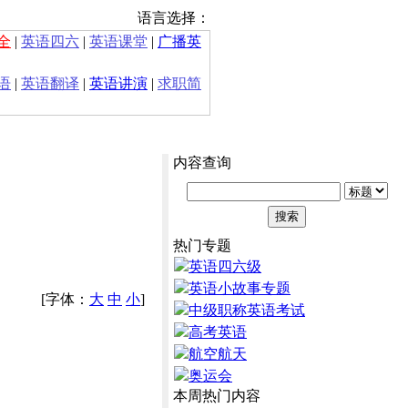
语言选择：
全
|
英语四六
|
英语课堂
|
广播英
语
|
英语翻译
|
英语讲演
|
求职简
内容查询
热门专题
英语四六级
英语小故事专题
[字体：
大
中
小
]
中级职称英语考试
高考英语
航空航天
奥运会
本周热门内容