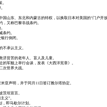
政策。
律。
日本在中国山东、东北和内蒙古的特权，以换取日本对美国的“门户开
安条约，又称巴黎非战条约。
始。
削减条约。
一次银行倒闭。
益的不承认主义。
险，救济贫苦的老年人、盲人及儿童。
兰岛附近的军舰上举行会谈，发表《大西洋宪章》。
第二次世界大战。
克里米亚声明，并于同月11日签订雅尔塔协定。
—波茨坦宣言。
门主义”。
助计划，即马歇尔计划。