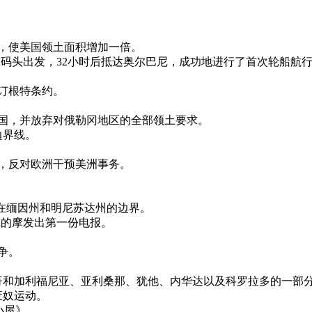
土地，使美国领土面积增加一倍。
纽约市码头出发，32小时后抵达奥尔巴尼，成功地进行了首次轮船航
英签订根特条约。
让给美国，并放弃对俄勒冈地区的全部领土要求。
边界线。
主义，反对欧洲干预美洲事务。
拿大在缅因州和明尼苏达州的边界。
巴尔的摩发出第一份电报。
战争。
新墨西哥和加利福尼亚、亚利桑那、犹他、内华达以及科罗拉多的一部
压废奴运动。
的小屋》。