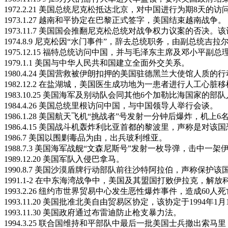
1972.2.21 美国总统尼克松抵达北京，对中国进行为期8
1973.1.27 越南和平协定在巴黎正式签字，美国结束越南战争。
1973.11.7 美国国会推翻尼克松总统对战争权力议案的否
1974.8.9 尼克松因“水门事件”，辞去总统职务，由副总统吉
1975.12.15 福特总统访问中国，并与毛泽东主席及邓小平副总
1979.1.1 美国与中华人民共和国建立全面外交关系。
1980.4.24 美国营救被伊朗扣押的美国驻德黑兰大使馆人质
1982.12.2 在盐湖城，美国医生成功地为一患者进行人工心脏
1983.10.25 美国海军及别动队会同其他6个加勒比海国家的
1984.4.26 美国总统里根访问中国，与中国领导人举行会谈。
1986.1.28 美国航天飞机“挑战者”号发射一分钟后爆炸，
1986.4.15 美国战斗机轰炸利比亚首都的黎波里，声称是对
1986.7 美国以围剿毒品为由，出兵玻利维亚。
1988.7.3 美国海军战舰“文森尼斯号”发射一枚导弹，击中一
1989.12.20 美国军队入侵巴拿马。
1990.8.7 美国沙漠盾牌行动部队前往沙特阿拉伯，声称保
1991.1-2 在中东海湾战争中，美国及其盟国打败伊拉克，解放
1993.2.26 纽约市世界贸易中心发生恶性爆炸事件，造成60人死
1993.11.20 美国批准北美自由贸易区协定，该协定于1994年1
1993.11.30 美国政府通过布雷迪防止枪支暴力法。
1994.3.25 联合国维持和平部队中最后一批美国士兵撤出索