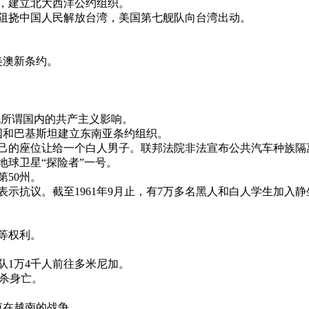
公约，建立北大西洋公约组织。
以武力阻挠中国人民解放台湾，美国第七舰队向台湾出动。
即美澳新条约。
，清洗所谓国内的共产主义影响。
、泰国和巴基斯坦建立东南亚条约组织。
绝把自己的座位让给一个白人男子。联邦法院非法宣布公共汽车种族
造地球卫星“探险者”一号。
第50州。
静坐表示抗议。截至1961年9月止，有7万多名黑人和白人学生加入
平等权利。
军队1万4千人前往多米尼加。
暗杀身亡。
结束在越南的战争。