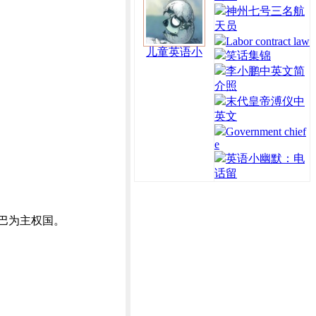
神州七号三名航
天员
Labor contract law
儿童英语小
笑话集锦
李小鹏中英文简
介照
末代皇帝溥仪中
英文
Government chief
e
英语小幽默：电
话留
古巴为主权国。