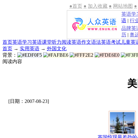
●首页
●
加入收藏
●
网站地图
●
英语学
语
|
行
品牌英
历
|
奥
首页
英语学习
英语课堂
听力
阅读
英语作文
语法
英语考试
儿童英
首页
→
实用英语
→
外国文化
背景：
阅读内容
美
[日期：2007-08-23]
英国惊现最差劲的