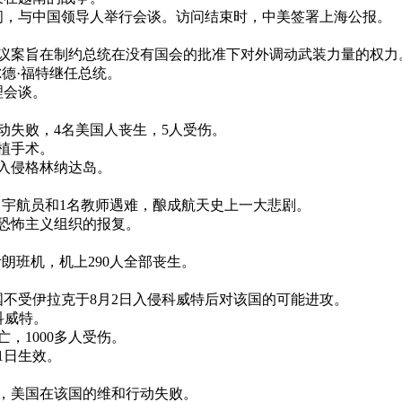
天的访问，与中国领导人举行会谈。访问结束时，中美签署上海公报。
决。该议案旨在制约总统在没有国会的批准下对外调动武装力量的权力
拉尔德·福特继任总统。
理会谈。
的行动失败，4名美国人丧生，5人受伤。
移植手术。
部队入侵格林纳达岛。
机上6名宇航员和1名教师遇难，酿成航天史上一大悲剧。
该国恐怖主义组织的报复。
架伊朗班机，机上290人全部丧生。
护该国不受伊拉克于8月2日入侵科威特后对该国的可能进攻。
科威特。
亡，1000多人受伤。
月1日生效。
马里，美国在该国的维和行动失败。