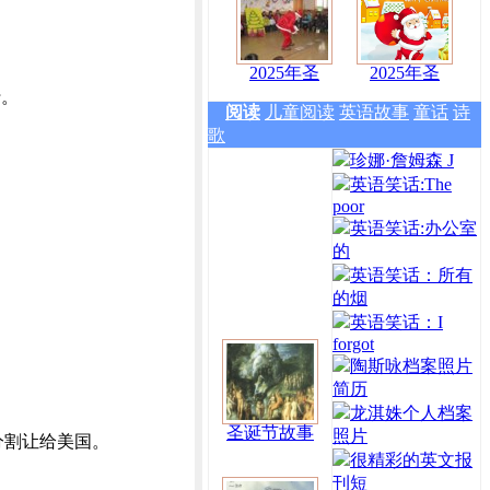
2025年圣
2025年圣
行。
阅读
儿童阅读
英语故事
童话
诗
歌
珍娜·詹姆森 J
英语笑话:The
poor
英语笑话:办公室
的
英语笑话：所有
的烟
英语笑话：I
forgot
陶斯咏档案照片
简历
龙淇姝个人档案
圣诞节故事
照片
分割让给美国。
很精彩的英文报
刊短