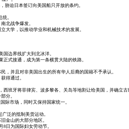
本，次年，胁迫日本签订向美国船只开放的条约。
时总统。
者，南北战争爆发。
建立州立大学，以推动学业和机械技术的发展。
而使美国边界线扩大到北冰洋。
洛蒙托莱正式接通，成为第一条横贯大陆的铁路。
华工移民，并且对非美国出生的所有华人后裔的国籍不予承认。
法）获得通过。
巴黎条约，西班牙将菲律宾、波多黎各、关岛等地割让给美国，并确立
一部分。
的开放国际市场，同时又保持国家统一。
掀起广泛的抵制美货运动。
毁坏旧金山的大部分地区。
的3月8日为国际妇女劳动节。