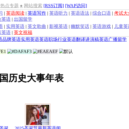
热点专题
●
网站搜索
[RSS订阅]
[WAP访问]
习
|
英语阅读
|
英语写作
|
英语听力
|
英语语法
|
综合口语
|
考试大
业英语
|
出国留学
语
|
实用英语
|
英文歌曲
|
影视英语
|
幽默笑话
|
英语游戏
|
儿童英
运英语
|
英文祝福
语
品牌英语
实用英语
英语职场
行业英语
翻译
讲演稿
英语广播
留学
国历史大事年表
圣诞
2025圣诞节最新英语阅