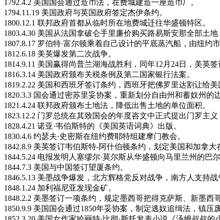
1792.4.2 美国国会通过造币法，在费城建造一座造币厂。
1794.11.19 美国政府与英国政府签定杰伊条约。
1800.12.1 联邦政府首都从临时所在地费城迁往华盛顿特区。
1803.4.30 美国从法国拿破仑手里廉价购买路易斯安那全部
1807.8.17 罗伯特·富尔顿乘着自己设计的平底蒸汽船，由
1812.6.18 美英爆发第二次战争。
1814.9.11 美国赢得尚普兰湖海战胜利，同年12月24日，美
1816.3.14 美国政府颁布关税条例及第二国家银行法案。
1819.2.22 美国和西班牙签订条约，西班牙把佛罗里达割
1820.3.3 国会通过密苏里妥协案，重新划分自由州和蓄奴州的
1821.4.24 联邦政府颁布土地法，降低出售土地的单位面积。
1823.12.2 门罗总统在其致国会的年度咨文中正式提出门罗
1828.4.21 诺亚·韦伯斯特的《美国英语词典》出版。
1830.4.6 约瑟夫·史密斯在纽约费耶特组建摩门教会。
1842.8.9 美英签订韦伯斯特-阿什伯顿条约，划定美国和加
1844.5.24 电报发明人塞缪尔·莫尔斯从华盛顿向马里兰州的
1844.7.3 美国与中国签订望厦条约。
1846.5.13 美墨战争爆发，北方辉格党反对战争，南方人支持
1848.1.24 加利福尼亚发现金矿。
1848.2.2 美墨签订一项条约，规定墨西哥把得克萨斯、
1850.9.9 美国国会通过1850年妥协案，制定逃奴追缉法，镇
1852.3.20 美国女作家哈丽特·比彻·斯托发表小说《汤姆叔叔