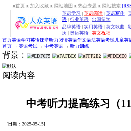
●首页
●
加入收藏
●
网站地图
●
热点专题
●
网站搜索
[RS
英语学习
|
英语阅读
|
英语写作
|
语
|
行业英语
|
出国留学
品牌英语
|
实用英语
|
英文歌曲
|
历
|
奥运英语
|
英文祝福
首页
英语学习
英语课堂
听力
阅读
英语作文
语法
英语考试
儿童英
首页
→
英语考试
→
中考英语
→
听力训练
背景：
阅读内容
中考听力提高练习（1
[日期：2025-05-15]