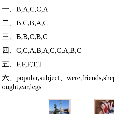
一、B,A,C,C,A
二、B,C,B,A,C
三、B,B,C,B,C
四、C,C,A,B,A,C,C,A,B,C
五、F,F,F,T,T
六、popular,subject、were,friends,shep
ought,ear,legs