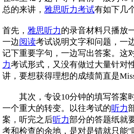
总的来讲，
雅思
听力
考试
有如下几
首先，
雅思
听力
的录音材料只播放
一边
阅读
考试说明文字和问题，一
记下重要字句，一边写出答案。这
力
考试形式，又没有做过大量针对
讲，要想获得理想的成绩简直是Mission Im
其次，专设10分钟的填写答案时
一个重大的转变。以往考试的
听力
案，听完之后
听力
部分的答题纸就
考和检查的余地，是对是错就只能"