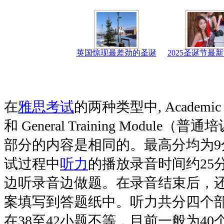
英国惊现最差劲的圣诞
2025圣诞节最
在
雅思
考试
的两种类型中, Academic
和 General Training Module
部分的内容是相同的。最高分均为9
试过程中
听力
的播放录音时间约25
边听录音边做题。在录音结束后，还
案填写到答题纸中。听力共分四个
在38至42小题不等，目前一般为40