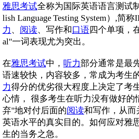
雅思
考试
全称为国际英语语言测试制度（Int
lish Language Testing System
力
、
阅读
、写作和
口语
四个单项，
al"一词表现尤为突出。
在
雅思
考试
中，
听力
部分通常是最
语速较快，内容较多，常成为考生的
力
得分的优劣很大程度上决定了考
心情， 很多考生在听力没有做好的
弃"地对付后面的
阅读
和写作，从而
英语水平的真实目的。如何应对雅
生的当务之急。