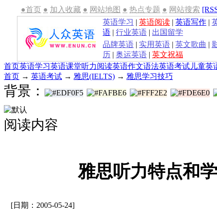
●首页
●
加入收藏
●
网站地图
●
热点专题
●
网站搜索
[RS
英语学习
|
英语阅读
|
英语写作
|
语
|
行业英语
|
出国留学
品牌英语
|
实用英语
|
英文歌曲
|
历
|
奥运英语
|
英文祝福
首页
英语学习
英语课堂
听力
阅读
英语作文
语法
英语考试
儿童英
首页
→
英语考试
→
雅思(IELTS)
→
雅思学习技巧
背景：
阅读内容
雅思听力特点和
[日期：2005-05-24]