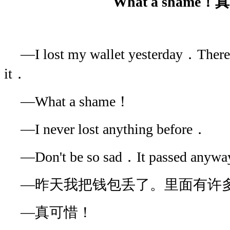
What a shame
—I lost my wallet yesterday．There 
it．
—What a shame！
—I never lost anything before．
—Don't be so sad．It passed anyw
—昨天我把钱包丢了。里面有许
—真可惜！