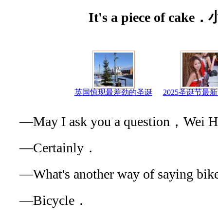
It's a piece of c
英国惊现最差劲的圣诞
2025圣诞节最
—May I ask you a question，Wei 
—Certainly．
—What's another way of saying bi
—Bicycle．