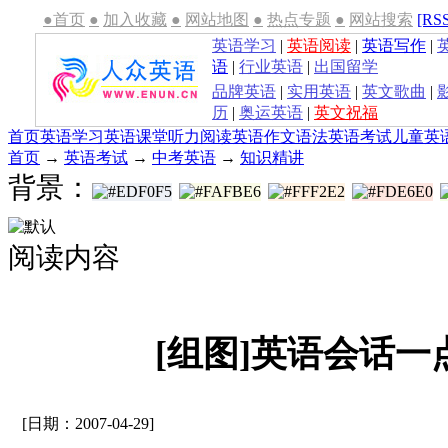
●首页
●
加入收藏
●
网站地图
●
热点专题
●
网站搜索
[RS
英语学习
|
英语阅读
|
英语写作
|
语
|
行业英语
|
出国留学
品牌英语
|
实用英语
|
英文歌曲
|
历
|
奥运英语
|
英文祝福
首页
英语学习
英语课堂
听力
阅读
英语作文
语法
英语考试
儿童英
首页
→
英语考试
→
中考英语
→
知识精讲
背景：
阅读内容
[组图]英语会话一点
[日期：2007-04-29]