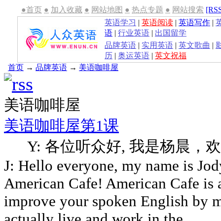
●首页
●
加入收藏
●
网站地图
●
热点专题
●
网站搜索
[RS
英语学习
|
英语阅读
|
英语写作
|
语
|
行业英语
|
出国留学
品牌英语
|
实用英语
|
英文歌曲
|
历
|
奥运英语
|
英文祝福
首页
→
品牌英语
→
美语咖啡屋
美语咖啡屋
美语咖啡屋第1课
Y: 各位听众好, 我是杨晨，
J: Hello everyone, my name is Jo
American Cafe! American Cafe is 
improve your spoken English by 
actually live and work in the