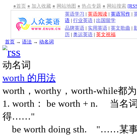
●首页
●
加入收藏
●
网站地图
●
热点专题
●
网站搜索
[RS
英语学习
|
英语阅读
|
英语写作
|
语
|
行业英语
|
出国留学
品牌英语
|
实用英语
|
英文歌曲
|
历
|
奥运英语
|
英文祝福
首页
→
语法
→
动名词
动名词
worth 的用法
worth，worthy，worth-whil
1. worth： be worth + n
得……"
be worth doing sth. "…