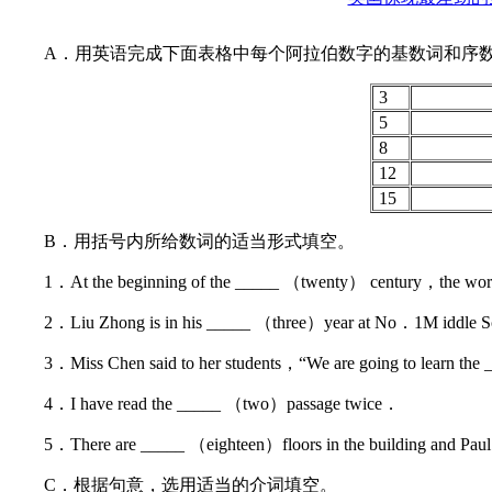
A．用英语完成下面表格中每个阿拉伯数字的基数词和序
3
5
8
12
15
B．用括号内所给数词的适当形式填空。
1．At the beginning of the _____ （twenty） century，the worl
2．Liu Zhong is in his _____ （three）year at No．1M iddle 
3．Miss Chen said to her students，“We are going to learn t
4．I have read the _____ （two）passage twice．
5．There are _____ （eighteen）floors in the building and Pau
C．根据句意，选用适当的介词填空。