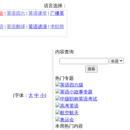
语言选择：
全
|
英语四六
|
英语课堂
|
广播英
语
|
英语翻译
|
英语讲演
|
求职简
内容查询
热门专题
英语四六级
英语小故事专题
[字体：
大
中
小
]
中级职称英语考试
高考英语
航空航天
奥运会
本周热门内容