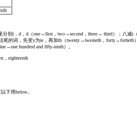
ixth
one→first，two→second，three→ third）；八减t（ei
h）；ty结尾的词，先变y为ie，再加th（twenty→twenieth，forty→fo
ne→one hundred and fifty-ninth）。
en，eighteenth
以下用below。