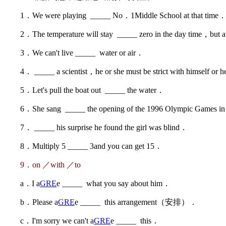
1．We were playing _____ No．1Middle School at that time
2．The temperature will stay _____ zero in the day time，but at 
3．We can't live _____ water or air．
4． _____ a scientist，he or she must be strict with himself or 
5．Let's pull the boat out _____ the water．
6．She sang _____ the opening of the 1996 Olympic Games in
7． _____ his surprise he found the girl was blind．
8．Multiply 5 _____ 3and you can get 15．
9．on ／with ／to
a．I a
GRE
e _____ what you say about him．
b．Please a
GRE
e _____ this arrangement（安排）．
c．I'm sorry we can't a
GRE
e _____ this．