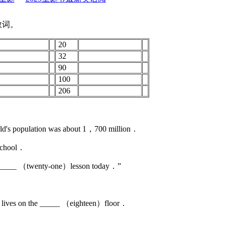
数词。
20
32
90
100
206
d's population was about 1，700 million．
School．
he _____ （twenty-one）lesson today．”
l lives on the _____ （eighteen）floor．