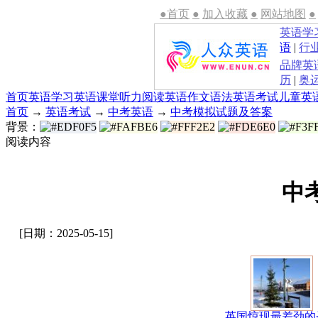
●首页
●
加入收藏
●
网站地图
●
英语学
语
|
行
品牌英
历
|
奥
首页
英语学习
英语课堂
听力
阅读
英语作文
语法
英语考试
儿童英
首页
→
英语考试
→
中考英语
→
中考模拟试题及答案
背景：
阅读内容
中
[日期：2025-05-15]
英国惊现最差劲的