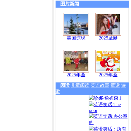
图片新闻
英国惊现
2025圣诞
2025年圣
2025年圣
阅读
儿童阅读
英语故事
童话
诗
歌
珍娜·詹姆森 J
英语笑话:The
poor
英语笑话:办公室
的
英语笑话：所有