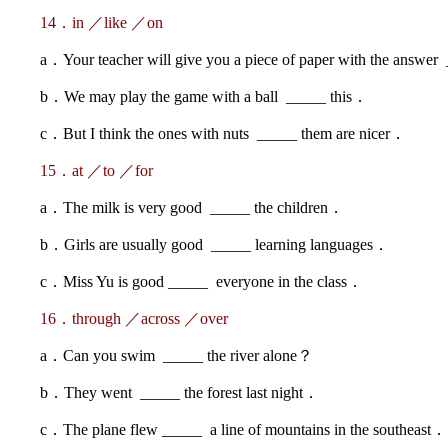
14．in ／like ／on
a．Your teacher will give you a piece of paper with the answer
b．We may play the game with a ball _____ this．
c．But I think the ones with nuts _____ them are nicer．
15．at ／to ／for
a．The milk is very good _____ the children．
b．Girls are usually good _____ learning languages．
c．Miss Yu is good _____ everyone in the class．
16．through ／across ／over
a．Can you swim _____ the river alone？
b．They went _____ the forest last night．
c．The plane flew _____ a line of mountains in the southeast．