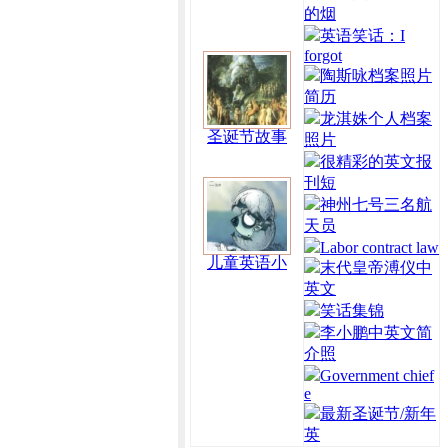
的烟
英语笑话：I
forgot
陶斯咏档案照片
简历
龙淇姝个人档案
圣诞节故事
照片
很精彩的英文报
刊短
神州七号三名航
天员
Labor contract law
儿童英语小
末代皇帝溥仪中
英文
笑话集锦
李小鹏中英文简
介照
Government chief
e
最新圣诞节/新年
英