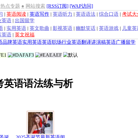
热点专题
●
网站搜索
[RSS订阅]
[WAP访问]
习
|
英语阅读
|
英语写作
|
英语听力
|
英语语法
|
综合口语
|
考试大
业英语
|
出国留学
语
|
实用英语
|
英文歌曲
|
影视英语
|
幽默笑话
|
英语游戏
|
儿童英
运英语
|
英文祝福
语
品牌英语
实用英语
英语职场
行业英语
翻译
讲演稿
英语广播
留学
考英语语法练与析
圣诞
2025圣诞节最新英语阅