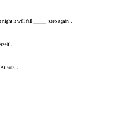
．
night it will fall _____ zero again．
herself．
 Atlanta．