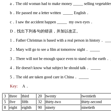
a．The old woman had to make money _____ selling vegetabl
b．He passed me a letter written _____ English．
c．I saw the accident happen _____ my own eyes．
D．找出下列各句的错误，并加以改正。
1．Father Christmas is based with a real person in history． __
2．Mary will go to see a film at tomorrow night． _____
3．There will not be enough space even to stand on the earth
4．He doesn't know what subject he should talk． _____
5．The old are taken good care in China． _____
Key:
A．
3
three
third
20
twenty
twentieth
5
five
fifth
32
thirty-two
thirty-second
8
eight
eighth
90
ninety
ninetieth