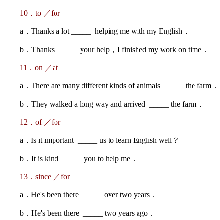
10．to ／for
a．Thanks a lot _____ helping me with my English．
b．Thanks _____ your help，I finished my work on time．
11．on ／at
a．There are many different kinds of animals _____ the farm．
b．They walked a long way and arrived _____ the farm．
12．of ／for
a．Is it important _____ us to learn English well？
b．It is kind _____ you to help me．
13．since ／for
a．He's been there _____ over two years．
b．He's been there _____ two years ago．