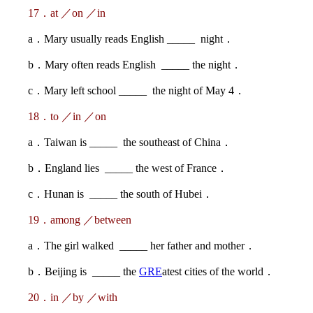
17．at ／on ／in
a．Mary usually reads English _____ night．
b．Mary often reads English _____ the night．
c．Mary left school _____ the night of May 4．
18．to ／in ／on
a．Taiwan is _____ the southeast of China．
b．England lies _____ the west of France．
c．Hunan is _____ the south of Hubei．
19．among ／between
a．The girl walked _____ her father and mother．
b．Beijing is _____ the
GRE
atest cities of the world．
20．in ／by ／with