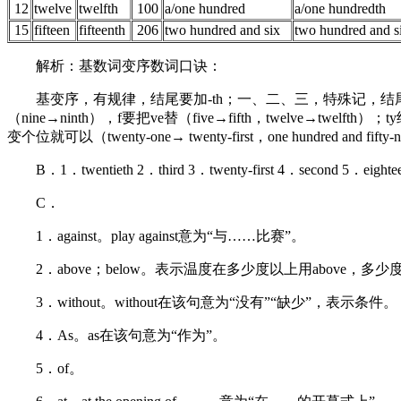
12
twelve
twelfth
100
a/one hundred
a/one hundredth
15
fifteen
fifteenth
206
two hundred and six
two hundred and s
解析：基数词变序数词口诀：
基变序，有规律，结尾要加-th；一、二、三，特殊记，结尾分别t，d，d（
（nine→ninth），f要把ve替（five→fifth，twelve→twelft
变个位就可以（twenty-one→ twenty-first，one hundred and fifty-ni
B．1．twentieth 2．third 3．twenty-first 4．second 5．eighte
C．
1．against。play against意为“与……比赛”。
2．above；below。表示温度在多少度以上用above，多少度
3．without。without在该句意为“没有”“缺少”，表示条件。
4．As。as在该句意为“作为”。
5．of。