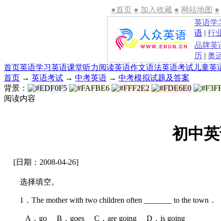
●首页
●
加入收藏
●
网站地图
●
英语学
语
|
行
品牌英
历
|
奥
首页
英语学习
英语课堂
听力
阅读
英语作文
语法
英语考试
儿童英
首页
→
英语考试
→
中考英语
→
中考模拟试题及答案
背景：
阅读内容
初中英
[日期：2008-04-26]
选择填空。
1．The mother with two children often _______ to the town．
A．go B．goes C．are going D．is going