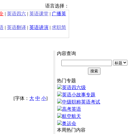
语言选择：
全
|
英语四六
|
英语课堂
|
广播英
语
|
英语翻译
|
英语讲演
|
求职简
内容查询
热门专题
英语四六级
英语小故事专题
[字体：
大
中
小
]
中级职称英语考试
高考英语
航空航天
奥运会
本周热门内容