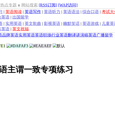
热点专题
●
网站搜索
[RSS订阅]
[WAP访问]
习
|
英语阅读
|
英语写作
|
英语听力
|
英语语法
|
综合口语
|
考试大
业英语
|
出国留学
语
|
实用英语
|
英文歌曲
|
影视英语
|
幽默笑话
|
英语游戏
|
儿童英
运英语
|
英文祝福
语
品牌英语
实用英语
英语职场
行业英语
翻译
讲演稿
英语广播
留学
语主谓一致专项练习