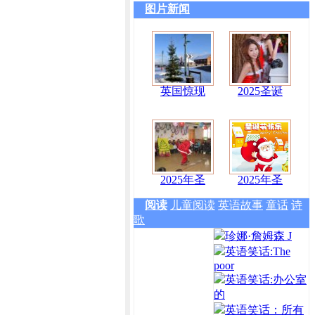
图片新闻
英国惊现
2025圣诞
2025年圣
2025年圣
阅读
儿童阅读
英语故事
童话
诗
歌
珍娜·詹姆森 J
英语笑话:The
poor
英语笑话:办公室
的
英语笑话：所有