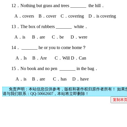
12．Nothing but grass and trees _______ the hill．
A．covers B．cover C．covering D．is covering
13．The box of rubbers _______ white．
A．is B．are C．be D．were
14． _______ he or you to come home？
A．Is B．Are C．Will D．Can
15．No book and no pen _______ in the bag．
A．is B．are C．has D．have
免责声明：本站信息仅供参考，版权和著作权归原作者所有！ 如果
请与我们联系：QQ-50662607，本站将立即删除！