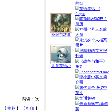
的烟
英语笑话：I
forgot
陶斯咏档案照片
简历
神州七号三名航
圣诞节故事
天员
龙淇姝个人档案
照片
很精彩的英文报
刊短
《战争与和平》
儿童英语小
第九
Labor contract law
李小鹏中英文简
介照
末代皇帝溥仪中
英文
笑话集锦
阅读：
次
最新圣诞节/新年
【
推荐
】 【
打印
】
英