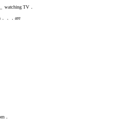
___ watching TV．
s．．．are
room．