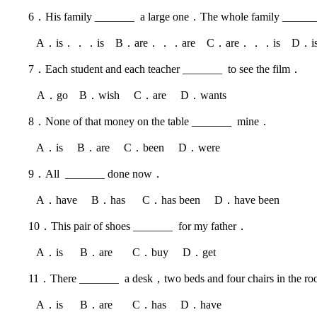
6．His family _______ a large one．The whole family ____
A．is．．．is B．are．．．are C．are．．．is D．i
7．Each student and each teacher _______ to see the film．
A．go B．wish C．are D．wants
8．None of that money on the table _______ mine．
A．is B．are C．been D．were
9．All _______ done now．
A．have B．has C．has been D．have been
10．This pair of shoes _______ for my father．
A．is B．are C．buy D．get
11．There _______ a desk，two beds and four chairs in the 
A．is B．are C．has D．have