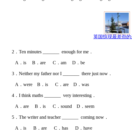
英国惊现最差劲的
2．Ten minutes _______ enough for me．
A．is B．are C．am D．be
3．Neither my father nor I _______ there just now．
A．were B．is C．are D．was
4．I think maths _______ very interesting．
A．are B．is C．sound D．seem
5．The writer and teacher _______ coming now．
A．is B．are C．has D．have