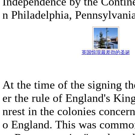
Independence by the Contin
n Philadelphia, Pennsylvania
英国惊现最差劲的圣诞
At the time of the signing t
er the rule of England's Kin
nrest in the colonies concern
o England. This was commonl