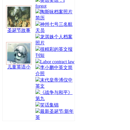
英语笑话：I
forgot
陶斯咏档案照片
简历
神州七号三名航
圣诞节故事
天员
龙淇姝个人档案
照片
很精彩的英文报
刊短
Labor contract law
儿童英语小
李小鹏中英文简
介照
末代皇帝溥仪中
英文
《战争与和平》
第九
笑话集锦
最新圣诞节/新年
英