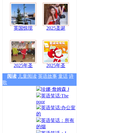
英国惊现
2025圣诞
2025年圣
2025年圣
阅读
儿童阅读
英语故事
童话
诗
歌
珍娜·詹姆森 J
英语笑话:The
poor
英语笑话:办公室
的
英语笑话：所有
的烟