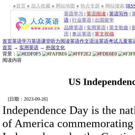
●首页
●
加入收藏
●
网站地图
●
热点专题
●
网站搜索
[RS
英语学习
|
英语阅读
|
英语写作
|
语
|
行业英语
|
出国留学
品牌英语
|
实用英语
|
英文歌曲
|
历
|
奥运英语
|
英文祝福
首页
英语学习
英语课堂
听力
阅读
英语作文
语法
英语考试
儿童英
首页
→
实用英语
→
外国文化
背景：
阅读内容
US Indepen
[日期：2023-09-26]
Independence Day is the nati
of America commemorating th