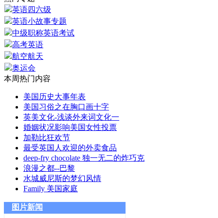
英语四六级
英语小故事专题
中级职称英语考试
高考英语
航空航天
奥运会
本周热门内容
美国历史大事年表
美国习俗之在胸口画十字
英美文化-浅谈外来词文化一
婚姻状况影响美国女性投票
加勒比狂欢节
最受英国人欢迎的外卖食品
deep-fry chocolate 独一无二的炸巧克
浪漫之都--巴黎
水城威尼斯的梦幻风情
Family 美国家庭
图片新闻