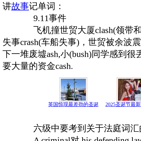
讲
故事
记单词：
9.11事件
飞机撞世贸大厦clash(领带和
失事crash(车船失事)，世贸被余波震
下一堆废墟ash,小(bush)同学感到很
要大量的资金cash.
英国惊现最差劲的圣诞
2025圣诞节最
六级中要考到关于法庭词汇
A criminal对 his defending