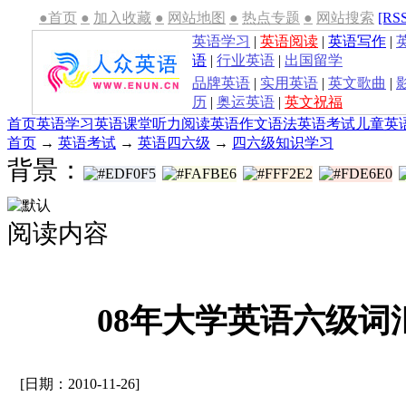
●首页
●
加入收藏
●
网站地图
●
热点专题
●
网站搜索
[RS
英语学习
|
英语阅读
|
英语写作
|
语
|
行业英语
|
出国留学
品牌英语
|
实用英语
|
英文歌曲
|
历
|
奥运英语
|
英文祝福
首页
英语学习
英语课堂
听力
阅读
英语作文
语法
英语考试
儿童英
首页
→
英语考试
→
英语四六级
→
四六级知识学习
背景：
阅读内容
08年大学英语六级词
[日期：2010-11-26]