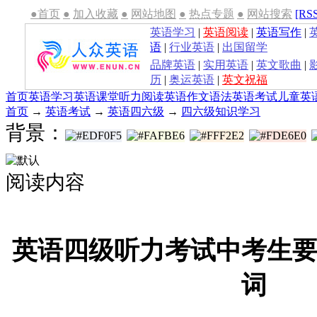
●首页
●
加入收藏
●
网站地图
●
热点专题
●
网站搜索
[RS
英语学习
|
英语阅读
|
英语写作
|
语
|
行业英语
|
出国留学
品牌英语
|
实用英语
|
英文歌曲
|
历
|
奥运英语
|
英文祝福
首页
英语学习
英语课堂
听力
阅读
英语作文
语法
英语考试
儿童英
首页
→
英语考试
→
英语四六级
→
四六级知识学习
背景：
阅读内容
英语四级听力考试中考生
词