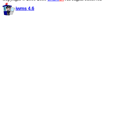
iwms 4.6