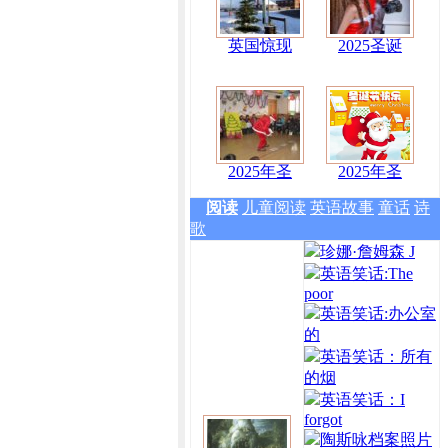
英国惊现
2025圣诞
2025年圣
2025年圣
阅读
儿童阅读
英语故事
童话
诗
歌
珍娜·詹姆森 J
英语笑话:The
poor
英语笑话:办公室
的
英语笑话：所有
的烟
英语笑话：I
forgot
陶斯咏档案照片