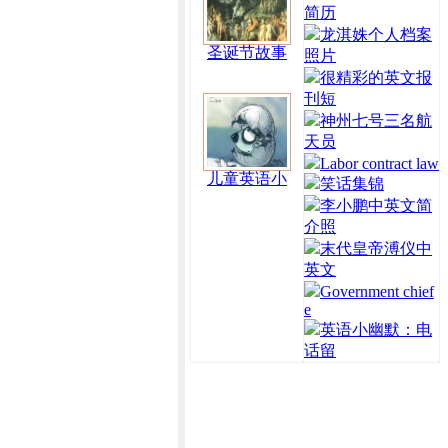
简历
龙淇姝个人档案
圣诞节故事
照片
很精彩的英文报
刊短
神州七号三名航
天员
Labor contract law
儿童英语小
笑话集锦
李小鹏中英文简
介照
末代皇帝溥仪中
英文
Government chief
e
英语小幽默：电
话留