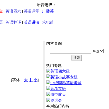
语言选择：
全
|
英语四六
|
英语课堂
|
广播英
语
|
英语翻译
|
英语讲演
|
求职简
内容查询
热门专题
英语四六级
英语小故事专题
[字体：
大
中
小
]
中级职称英语考试
高考英语
航空航天
奥运会
本周热门内容