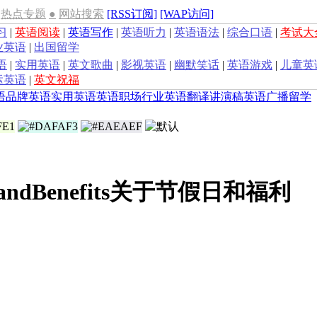
热点专题
●
网站搜索
[RSS订阅]
[WAP访问]
习
|
英语阅读
|
英语写作
|
英语听力
|
英语语法
|
综合口语
|
考试大
业英语
|
出国留学
语
|
实用英语
|
英文歌曲
|
影视英语
|
幽默笑话
|
英语游戏
|
儿童英
运英语
|
英文祝福
语
品牌英语
实用英语
英语职场
行业英语
翻译
讲演稿
英语广播
留学
onsandBenefits关于节假日和福利