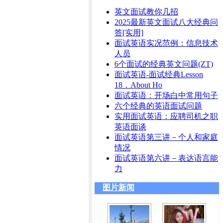
英文面试教你几招
2025最新英文面试八大经典问
答[实用]
面试英语实况范例：信息技术
人员
6个面试的经典英文问题(ZT)
面试英语-面试经典Lesson
18．About Ho
面试英语：开场白中常用句子
六个经典的英语面试问题
实用面试英语：应聘司机之职
英语面谈
面试英语第三讲－个人和家庭
情况
面试英语第六讲－表达语言能
力
图片新闻