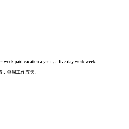
－week paid vacation a year，a five-day work week.
假，每周工作五天。