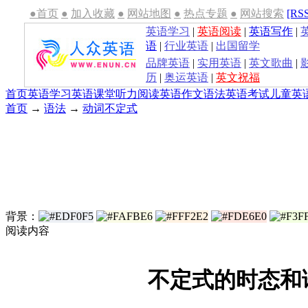
●首页
●
加入收藏
●
网站地图
●
热点专题
●
网站搜索
[RS
英语学习
|
英语阅读
|
英语写作
|
语
|
行业英语
|
出国留学
品牌英语
|
实用英语
|
英文歌曲
|
历
|
奥运英语
|
英文祝福
首页
英语学习
英语课堂
听力
阅读
英语作文
语法
英语考试
儿童英
首页
→
语法
→
动词不定式
背景：
阅读内容
不定式的时态和