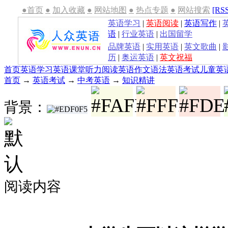
●首页
●
加入收藏
●
网站地图
●
热点专题
●
网站搜索
[RS
英语学习
|
英语阅读
|
英语写作
|
语
|
行业英语
|
出国留学
品牌英语
|
实用英语
|
英文歌曲
|
历
|
奥运英语
|
英文祝福
首页
英语学习
英语课堂
听力
阅读
英语作文
语法
英语考试
儿童英
首页
→
英语考试
→
中考英语
→
知识精讲
背景：
阅读内容