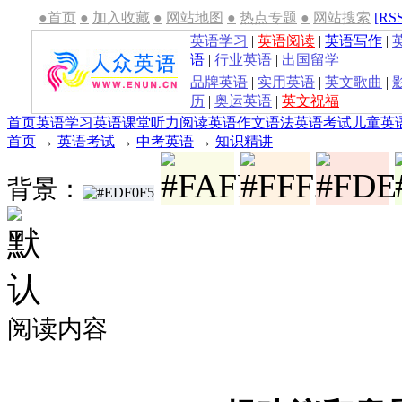
●首页
●
加入收藏
●
网站地图
●
热点专题
●
网站搜索
[RS
英语学习
|
英语阅读
|
英语写作
|
语
|
行业英语
|
出国留学
品牌英语
|
实用英语
|
英文歌曲
|
历
|
奥运英语
|
英文祝福
首页
英语学习
英语课堂
听力
阅读
英语作文
语法
英语考试
儿童英
首页
→
英语考试
→
中考英语
→
知识精讲
背景：
阅读内容