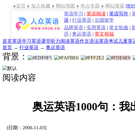
●首页
●
加入收藏
●
网站地图
●
热点专题
●
网站搜索
[RS
英语学习
|
英语阅读
|
英语写作
|
语
|
行业英语
|
出国留学
品牌英语
|
实用英语
|
英文歌曲
|
历
|
奥运英语
|
英文祝福
首页
英语学习
英语课堂
听力
阅读
英语作文
语法
英语考试
儿童英
首页
→
行业英语
→
奥运英语
背景：
阅读内容
奥运英语1000句：
[日期：2006-11-03]