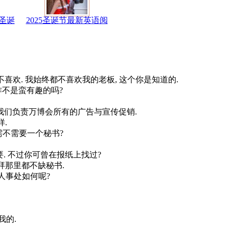
圣诞
2025圣诞节最新英语阅
now that. 喜欢也不喜欢. 我始终都不喜欢我的老板, 这个你是知道的.
, 可是那份工作不是蛮有趣的吗?
for the Fair. 我们负责万博会所有的广告与宣传促销.
样.
新工作. 你需不需要一个秘书?
per? 今天不需要. 不过你可曾在报纸上找过?
了, 这个礼拜那里都不缺秘书.
? 万博会的人事处如何呢?
助我的.