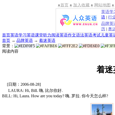
●首页
●
加入收藏
●
网站地图
●
英语学
语
|
行
品牌英
历
|
奥
首页
英语学习
英语课堂
听力
阅读
英语作文
语法
英语考试
儿童英
首页
→
品牌英语
→
着迷英语
背景：
阅读内容
着迷英
[日期：2006-08-28]
LAURA: Hi, Bill. 嗨, 比尔你好.
BILL: Hi, Laura. How are you today? 嗨, 罗拉. 你今天怎么样?