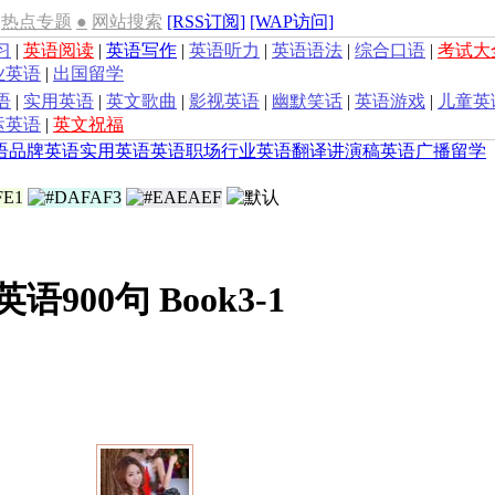
热点专题
●
网站搜索
[RSS订阅]
[WAP访问]
习
|
英语阅读
|
英语写作
|
英语听力
|
英语语法
|
综合口语
|
考试大
业英语
|
出国留学
语
|
实用英语
|
英文歌曲
|
影视英语
|
幽默笑话
|
英语游戏
|
儿童英
运英语
|
英文祝福
语
品牌英语
实用英语
英语职场
行业英语
翻译
讲演稿
英语广播
留学
语900句 Book3-1