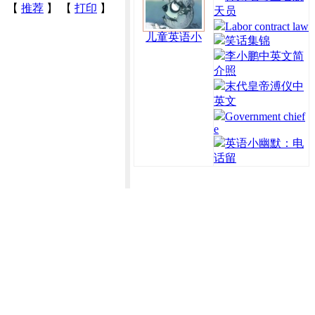
【
推荐
】 【
打印
】
天员
Labor contract law
儿童英语小
笑话集锦
李小鹏中英文简
介照
末代皇帝溥仪中
英文
Government chief
e
英语小幽默：电
话留