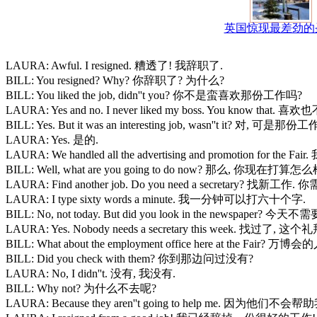
英国惊现最差劲的
LAURA: Awful. I resigned. 糟透了! 我辞职了.
BILL: You resigned? Why? 你辞职了? 为什么?
BILL: You liked the job, didn''t you? 你不是蛮喜欢那份工作吗?
LAURA: Yes and no. I never liked my boss. You k
BILL: Yes. But it was an interesting job, wasn''t it? 对
LAURA: Yes. 是的.
LAURA: We handled all the advertising and promotion 
BILL: Well, what are you going to do now? 那么, 你现在打算怎么
LAURA: Find another job. Do you need a secretary? 找
LAURA: I type sixty words a minute. 我一分钟可以打六十个字.
BILL: No, not today. But did you look in the newspa
LAURA: Yes. Nobody needs a secretary this week. 找过
BILL: What about the employment office here at the Fair
BILL: Did you check with them? 你到那边问过没有?
LAURA: No, I didn''t. 没有, 我没有.
BILL: Why not? 为什么不去呢?
LAURA: Because they aren''t going to help me. 因为他们不会帮