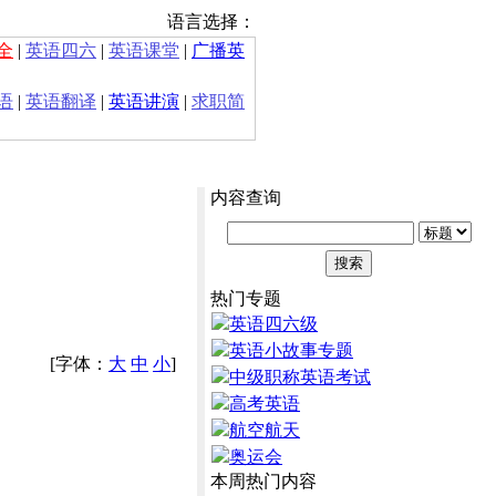
语言选择：
全
|
英语四六
|
英语课堂
|
广播英
语
|
英语翻译
|
英语讲演
|
求职简
内容查询
热门专题
英语四六级
英语小故事专题
[字体：
大
中
小
]
中级职称英语考试
高考英语
航空航天
奥运会
本周热门内容