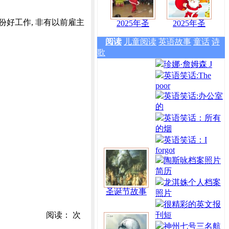
噢, 比尔, 要找一份好工作, 非有以前雇主
2025年圣
2025年圣
阅读
儿童阅读
英语故事
童话
诗
歌
珍娜·詹姆森 J
英语笑话:The
poor
英语笑话:办公室
的
英语笑话：所有
的烟
英语笑话：I
forgot
陶斯咏档案照片
简历
龙淇姝个人档案
圣诞节故事
照片
很精彩的英文报
阅读：
次
刊短
神州七号三名航