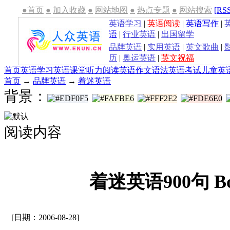
●首页
●
加入收藏
●
网站地图
●
热点专题
●
网站搜索
[RS
英语学习
|
英语阅读
|
英语写作
|
语
|
行业英语
|
出国留学
品牌英语
|
实用英语
|
英文歌曲
|
历
|
奥运英语
|
英文祝福
首页
英语学习
英语课堂
听力
阅读
英语作文
语法
英语考试
儿童英
首页
→
品牌英语
→
着迷英语
背景：
阅读内容
着迷英语900句 Bo
[日期：2006-08-28]