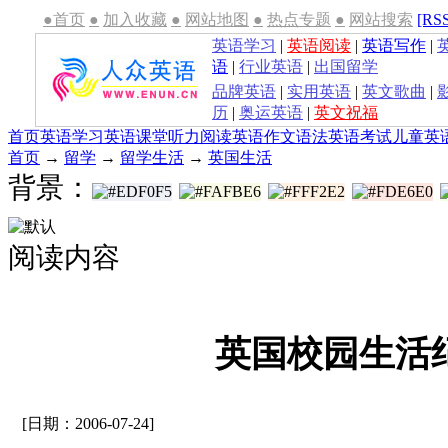
●首页
●
加入收藏
●
网站地图
●
热点专题
●
网站搜索
[RS
英语学习
|
英语阅读
|
英语写作
|
语
|
行业英语
|
出国留学
品牌英语
|
实用英语
|
英文歌曲
|
历
|
奥运英语
|
英文祝福
首页
英语学习
英语课堂
听力
阅读
英语作文
语法
英语考试
儿童英
首页
→
留学
→
留学生活
→
英国生活
背景：
阅读内容
英国校园生活
[日期：2006-07-24]