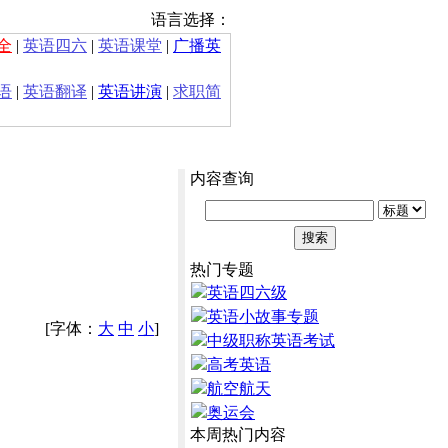
语言选择：
全
|
英语四六
|
英语课堂
|
广播英
语
|
英语翻译
|
英语讲演
|
求职简
内容查询
热门专题
英语四六级
英语小故事专题
[字体：
大
中
小
]
中级职称英语考试
高考英语
航空航天
奥运会
本周热门内容