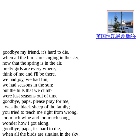
英国惊现最差劲的
goodbye my friend, it's hard to die,
when all the birds are singing in the sky;
now that the spring is in the air,
pretty girls are every where;
think of me and i'll be there.
we had joy, we had fun,
we had seasons in the sun;
but the hills that we climb
were just seasons out of time.
goodbye, papa, please pray for me,
i was the black sheep of the family;
you tried to teach me right from wrong,
too much wine and too much song,
wonder how i got along.
goodbye, papa, it's hard to die,
when all the birds are singing in the sky;