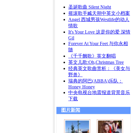
圣诞歌曲 Silent Night
摇滚歌手臧天朔中英文小档案
Angel 西城男孩Westlife的动人
情歌
It's Your Love 这是你的爱 深情
Gil
Forever At Your Feet 与你永相
随
《千千阙歌》英文翻唱
英文儿歌:Oh,Christmas Tree
经典英文歌曲赏析：《美女与
野兽》
瑞典的阿巴(ABBA)乐队：
Honey Honey
中央电视台地震报道背景音乐
下载
图片新闻