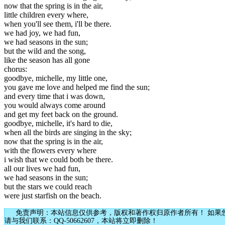
now that the spring is in the air,
little children every where,
when you'll see them, i'll be there.
we had joy, we had fun,
we had seasons in the sun;
but the wild and the song,
like the season has all gone
chorus:
goodbye, michelle, my little one,
you gave me love and helped me find the sun;
and every time that i was down,
you would always come around
and get my feet back on the ground.
goodbye, michelle, it's hard to die,
when all the birds are singing in the sky;
now that the spring is in the air,
with the flowers every where
i wish that we could both be there.
all our lives we had fun,
we had seasons in the sun;
but the stars we could reach
were just starfish on the beach.
免责声明：本站信息仅供参考，版权和著作权归原作者所有！ 如果
请与我们联系：QQ-50662607，本站将立即删除！