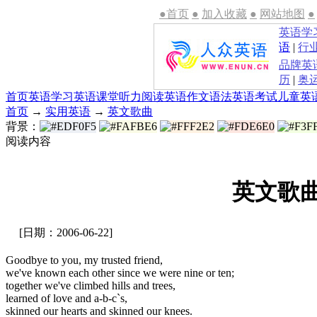
●首页
●
加入收藏
●
网站地图
●
英语学
语
|
行
品牌英
历
|
奥
首页
英语学习
英语课堂
听力
阅读
英语作文
语法
英语考试
儿童英
首页
→
实用英语
→
英文歌曲
背景：
阅读内容
英文歌曲：S
[日期：2006-06-22]
Goodbye to you, my trusted friend,
we've known each other since we were nine or ten;
together we've climbed hills and trees,
learned of love and a-b-c`s,
skinned our hearts and skinned our knees.