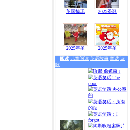
英国惊现
2025圣诞
2025年圣
2025年圣
阅读
儿童阅读
英语故事
童话
诗
歌
珍娜·詹姆森 J
英语笑话:The
poor
英语笑话:办公室
的
英语笑话：所有
的烟
英语笑话：I
forgot
陶斯咏档案照片