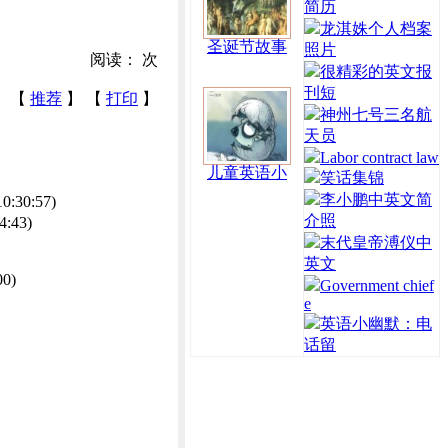
简历
龙淇姝个人档案
圣诞节故事
照片
阅读：
次
很精彩的英文报
刊短
【
推荐
】 【
打印
】
神州七号三名航
天员
Labor contract law
儿童英语小
笑话集锦
李小鹏中英文简
10:30:57)
介照
4:43)
末代皇帝溥仪中
英文
00)
Government chief
e
英语小幽默：电
话留