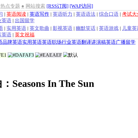
热点专题
●
网站搜索
[RSS订阅]
[WAP访问]
习
|
英语阅读
|
英语写作
|
英语听力
|
英语语法
|
综合口语
|
考试大
业英语
|
出国留学
语
|
实用英语
|
英文歌曲
|
影视英语
|
幽默笑话
|
英语游戏
|
儿童英
运英语
|
英文祝福
语
品牌英语
实用英语
英语职场
行业英语
翻译
讲演稿
英语广播
留学
easons In The Sun