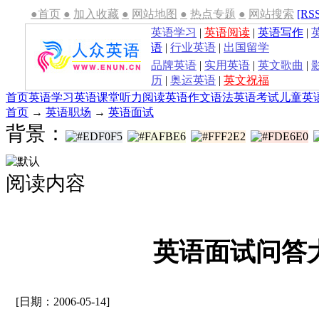
●首页
●
加入收藏
●
网站地图
●
热点专题
●
网站搜索
[RS
英语学习
|
英语阅读
|
英语写作
|
语
|
行业英语
|
出国留学
品牌英语
|
实用英语
|
英文歌曲
|
历
|
奥运英语
|
英文祝福
首页
英语学习
英语课堂
听力
阅读
英语作文
语法
英语考试
儿童英
首页
→
英语职场
→
英语面试
背景：
阅读内容
英语面试问答
[日期：2006-05-14]