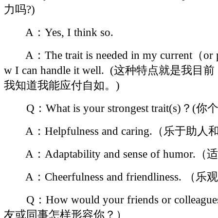
力吗?)
A：Yes, I think so.
A：The trait is needed in my current（or pr
w I can handle it well.
(这种特点就是我目前
我知道我能应付自如。)
Q：What is your strongest trait
A：Helpfulness and caring.（乐于
A：Adaptability and sense of hu
A：Cheerfulness and friendliness.
Q：How would your friends or colleag
友或同事怎样形容你？）
63.com