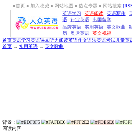
●首页
●
加入收藏
●
网站地图
●
热点专题
●
网站搜索
[RS
英语学习
|
英语阅读
|
英语写作
|
语
|
行业英语
|
出国留学
品牌英语
|
实用英语
|
英文歌曲
|
历
|
奥运英语
|
英文祝福
首页
英语学习
英语课堂
听力
阅读
英语作文
语法
英语考试
儿童英
首页
→
实用英语
→
英文歌曲
背景：
阅读内容