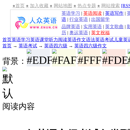
●首页
●
加入收藏
●
网站地图
●
热点专题
●
网站搜索
[RS
英语学习
|
英语阅读
|
英语写作
|
语
|
行业英语
|
出国留学
品牌英语
|
实用英语
|
英文歌曲
|
历
|
奥运英语
|
英文祝福
首页
英语学习
英语课堂
听力
阅读
英语作文
语法
英语考试
儿童英
首页
→
英语考试
→
英语四六级
→
英语四六级作文
背景：
阅读内容