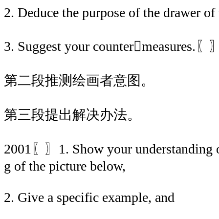
2. Deduce the purpose of the drawer of 
3. Suggest your countermeas
第二段推测绘画者意图。
第三段提出解决办法。
2001〖〗1. Show your understanding o
g of the picture below,
2. Give a specific example, and