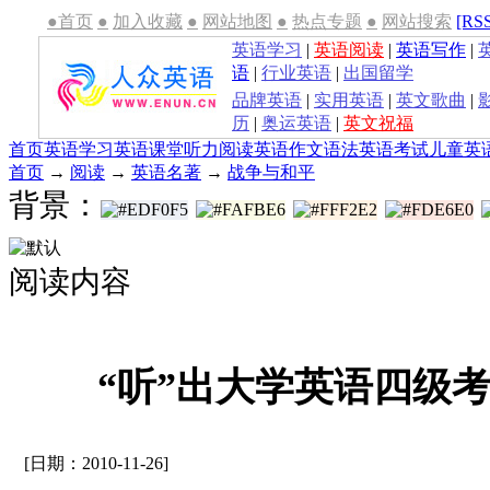
●首页
●
加入收藏
●
网站地图
●
热点专题
●
网站搜索
[RS
英语学习
|
英语阅读
|
英语写作
|
语
|
行业英语
|
出国留学
品牌英语
|
实用英语
|
英文歌曲
|
历
|
奥运英语
|
英文祝福
首页
英语学习
英语课堂
听力
阅读
英语作文
语法
英语考试
儿童英
首页
→
阅读
→
英语名著
→
战争与和平
背景：
阅读内容
“听”出大学英语四级
[日期：2010-11-26]