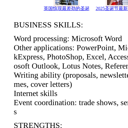
英国惊现最差劲的圣诞
2025圣诞节最
BUSINESS SKILLS:
Word processing: Microsoft Word
Other applications: PowerPoint, Mi
kExpress, PhotoShop, Excel, Access
osoft Outlook, Lotus Notes, Refer
Writing ability (proposals, newslette
mes, cover letters)
Internet skills
Event coordination: trade shows, se
s
STRENGTHS: