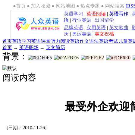
●首页
●
加入收藏
●
网站地图
●
热点专题
●
网站搜索
[RS
英语学习
|
英语阅读
|
英语写作
|
语
|
行业英语
|
出国留学
品牌英语
|
实用英语
|
英文歌曲
|
历
|
奥运英语
|
英文祝福
首页
英语学习
英语课堂
听力
阅读
英语作文
语法
英语考试
儿童英
首页
→
英语职场
→
英文简历
背景：
阅读内容
最受外企欢迎
[日期：2010-11-26]