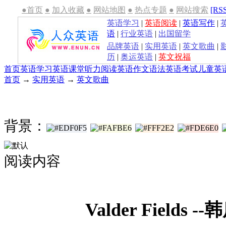
●首页
●
加入收藏
●
网站地图
●
热点专题
●
网站搜索
[RS
英语学习
|
英语阅读
|
英语写作
|
语
|
行业英语
|
出国留学
品牌英语
|
实用英语
|
英文歌曲
|
历
|
奥运英语
|
英文祝福
首页
英语学习
英语课堂
听力
阅读
英语作文
语法
英语考试
儿童英
首页
→
实用英语
→
英文歌曲
背景：
阅读内容
Valder Fields 