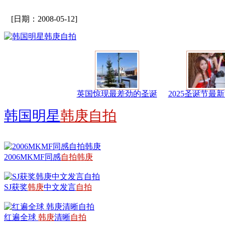
[日期：2008-05-12]
英国惊现最差劲的圣诞
2025圣诞节最
韩国明星
韩庚自拍
2006MKMF同感
自拍
韩
庚
SJ获奖
韩
庚
中文发言
自拍
红遍全球
韩
庚
清晰
自拍