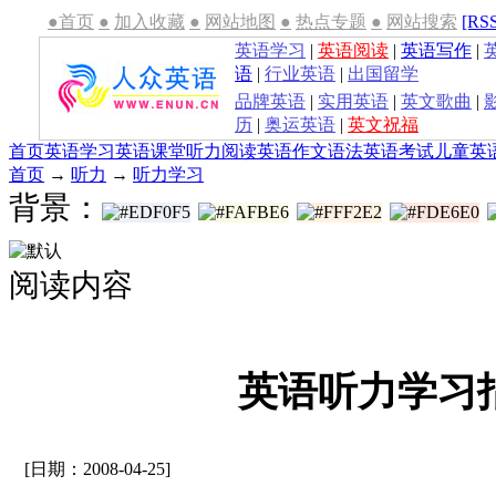
●首页
●
加入收藏
●
网站地图
●
热点专题
●
网站搜索
[RS
英语学习
|
英语阅读
|
英语写作
|
语
|
行业英语
|
出国留学
品牌英语
|
实用英语
|
英文歌曲
|
历
|
奥运英语
|
英文祝福
首页
英语学习
英语课堂
听力
阅读
英语作文
语法
英语考试
儿童英
首页
→
听力
→
听力学习
背景：
阅读内容
英语听力学习
[日期：2008-04-25]