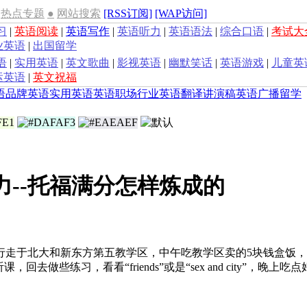
热点专题
●
网站搜索
[RSS订阅]
[WAP访问]
习
|
英语阅读
|
英语写作
|
英语听力
|
英语语法
|
综合口语
|
考试大
业英语
|
出国留学
语
|
实用英语
|
英文歌曲
|
影视英语
|
幽默笑话
|
英语游戏
|
儿童英
运英语
|
英文祝福
语
品牌英语
实用英语
英语职场
行业英语
翻译
讲演稿
英语广播
留学
力--托福满分怎样炼成的
行走于北大和新东方第五教学区，中午吃教学区卖的5块钱盒饭
做些练习，看看“friends”或是“sex and city”，晚上