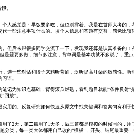
阶段。
。个人感觉是：早饭要多吃，但也别撑着。我是在首师大考的，
交代一些注意事项什么的。填个人信息和答题有交替，感觉比较
的。但后来跟很多同学交流了一下，发现我还算是认真准备的！
，但是题要多做，细节多注意，背单词是基本功就不多说了，重点
听，选一些对话和段子来精听背诵，泛听提高耳朵的敏感性。听
的习语。
的笔记为知识点基础，背得滚瓜烂熟，看到题目就能“条件反射”
“回放”。
很实用的。反复研究如何快速从原文中找关键词和答案句有利于
用了2天，第二篇用了1天多，后三篇都是模拟的时候写的，用了3
道题分类，每一类大体都用自己改的“模板”，开头、结尾最重要