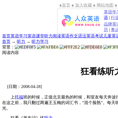
●首页
●
加入收藏
●
网站地图
●
英语学
语
|
行
品牌英
历
|
奥
首页
英语学习
英语课堂
听力
阅读
英语作文
语法
英语考试
儿童英
首页
→
听力
→
听力学习
背景：
阅读内容
狂看练听
[日期：2008-04-28]
上
托福
班的时候，正值北京最热的时候，和室友每天奔波
在这之前，我只翻过两遍王玉梅的词汇书，“混个脸熟”。每天听课，回去
光。
狂看《老友记》练
听力