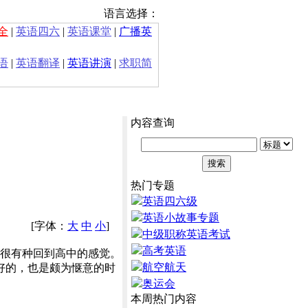
语言选择：
全
|
英语四六
|
英语课堂
|
广播英
语
|
英语翻译
|
英语讲演
|
求职简
内容查询
热门专题
英语四六级
英语小故事专题
[字体：
大
中
小
]
中级职称英语考试
高考英语
，很有种回到高中的感觉。
航空航天
吃点好的，也是颇为惬意的时
奥运会
本周热门内容