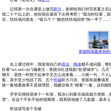
记得第一次在课堂上做完
听力
，老师给我们对完答案之后
错二十个以上的，劝你现在退班下次再考吧！”我当时狂晕，因
后，怯怯地问室友：“错几个？”她也怯怯地回答“快一半了……
英国惊现最差劲的
在上课过程中，我发现自己的
语法
、
阅读
都不成问题，惟
狂看“sex and city”(编者注：美国当红连续剧“欲望城
聊天，居然一时想不起来中文怎么说来着……小插一句，个人认为
集，其中至少包括了四、五个
托福
听力习语。里面有就餐场景
接一集地看效果不是很理想，我建议每天“精看”一集，达到能
开学后很快迎来十一长假，我决心到家乐福批箱方便面，然
营”。在这个不长不短的假期里，我系统地做了几套题，基本
听说读写各个击破