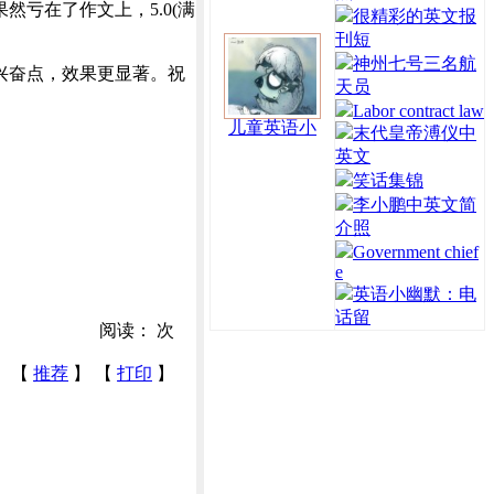
亏在了作文上，5.0(满
很精彩的英文报
刊短
神州七号三名航
兴奋点，效果更显著。祝
天员
Labor contract law
儿童英语小
末代皇帝溥仪中
英文
笑话集锦
李小鹏中英文简
介照
Government chief
e
英语小幽默：电
话留
阅读：
次
【
推荐
】 【
打印
】