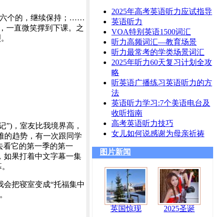
2025年高考英语听力应试指导
个六个的，继续保持；……
英语听力
脏，一直微笑撑到下课。之
VOA特别英语1500词汇
烈。
听力高频词汇—教育场景
听力最常考的学类场景词汇
2025年听力60天复习计划全攻
略
听英语广播练习英语听力的方
法
英语听力学习:7个美语电台及
收听指南
高考英语听力技巧
友记”)，室友比我境界高，
女儿如何说感谢为母亲祈祷
达困难的趋势，有一次跟同学
去看它的第一季的第一
图片新闻
，如果打着中文字幕一集
幕。
我会把寝室变成“托福集中
。
英国惊现
2025圣诞