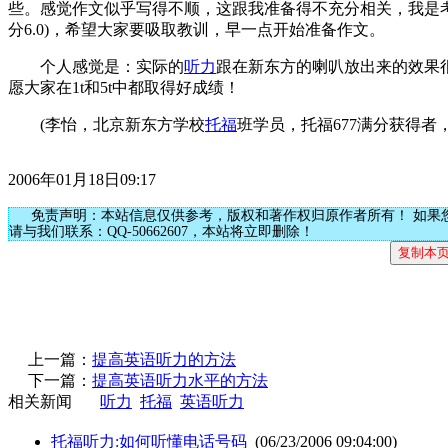
些。感觉作文似乎写得不顺，这跟我准备得不充分相关，我是考
分6.0)，希望大家要吸取教训，早一点开始准备作文。
个人感觉是：实际的
听力
跟在新东方的喇叭放出来的效果
愿大家在1t和5t中都取得好成绩！
(李怡，北京新东方学校
托福
班学员，托福677满分获得者
2006年01月18日09:17
免责声明：本站信息仅供参考，版权和著作权归原作者所有！ 如果
请与我们联系：QQ-50662607，本站将立即删除！
上一篇：
提高英语听力的方法
下一篇：
提高英语听力水平的方法
相关新闻
听力
托福
英语听力
托福听力:如何听懂电话号码
(06/23/2006 09:04:00)