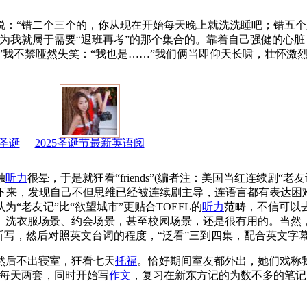
说：“错二个三个的，你从现在开始每天晚上就洗洗睡吧；错五
为我就属于需要“退班再考”的那个集合的。靠着自己强健的心
”我不禁哑然失笑：“我也是……”我们俩当即仰天长啸，壮怀激
圣诞
2025圣诞节最新英语阅
独
听力
很晕，于是就狂看“friends”(编者注：美国当红连续剧“老
市”)。几天下来，发现自己不但思维已经被连续剧主导，连语言都有表
“老友记”比“欲望城市”更贴合TOEFL的
听力
范畴，不信可以
、洗衣服场景、约会场景，甚至校园场景，还是很有用的。当然
听写，然后对照英文台词的程度，“泛看”三到四集，配合英文字
后不出寝室，狂看七天
托福
。恰好期间室友都外出，她们戏称
上每天两套，同时开始写
作文
，复习在新东方记的为数不多的笔记