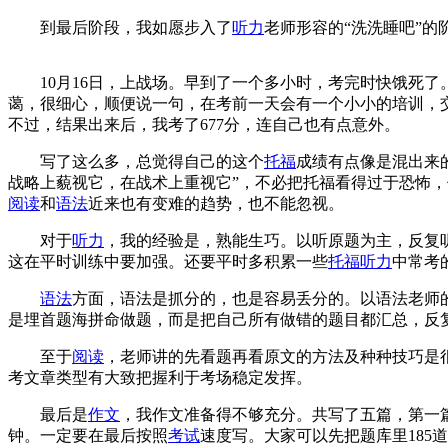
到最后阶段，我如愿步入了
听力
老师形容的“洗洗睡吧”的
10月16日，上战场。早到了一个多小时，考完时快饿死了
蔼，很细心，顺便说一句，在考前一天会有一个小小的培训，
不过，结果出来后，我考了677分，连自己也有点意外。
写了这么多，总觉得自己的这个
托福
成绩有点像是混出来
战略上藐视它，在战术上重视它”，不必把托福看得过于恐怖
阅读
和
语法
近来也有变难的趋势，也不能忽视。
对于
听力
，我的经验是，熟能生巧。以听原题为主，反复
这在平时训练中要加强。还要平时多积累一些
托福
听力
中常考
语法
方面，语法是抓分的，也是容易丢分的。以语法老师
是埋首题海拼命做题，而是把自己所有做错的题目都汇总，反复
至于
阅读
，老师讲的先看题再看原文的方法及种种技巧是
考文章类型有大致把握利于考场稳定发挥。
最后是
作文
，我作文准备得不够充分。共写了五篇，第一篇
钟。一定要在最后按照
考试
速度写。大家可以先把题库里185