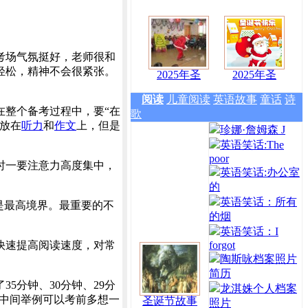
考场气氛挺好，老师很和
轻松，精神不会很紧张。
2025年圣
2025年圣
阅读
儿童阅读
英语故事
童话
诗
在整个备考过程中，要“在
歌
放在
听力
和
作文
上，但是
珍娜·詹姆森 J
英语笑话:The
poor
时一要注意力高度集中，
英语笑话:办公室
的
英语笑话：所有
是最高境界。最重要的不
的烟
英语笑话：I
快速提高阅读速度，对常
forgot
陶斯咏档案照片
简历
5分钟、30分钟、29分
龙淇姝个人档案
，中间举例可以考前多想一
圣诞节故事
照片