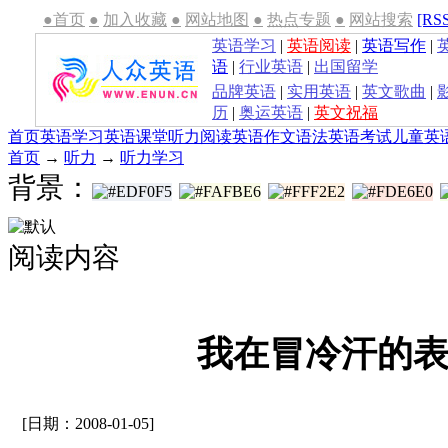
●首页
●
加入收藏
●
网站地图
●
热点专题
●
网站搜索
[RS
英语学习
|
英语阅读
|
英语写作
|
语
|
行业英语
|
出国留学
品牌英语
|
实用英语
|
英文歌曲
|
历
|
奥运英语
|
英文祝福
首页
英语学习
英语课堂
听力
阅读
英语作文
语法
英语考试
儿童英
首页
→
听力
→
听力学习
背景：
阅读内容
我在冒冷汗的
[日期：2008-01-05]