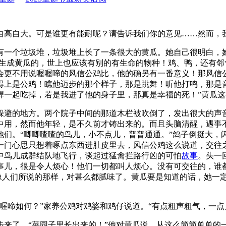
高自大。可是谁更有能耐呢？请告诉我们你的意见……然而，
一个垃圾堆，垃圾堆上长了一条很大的黄瓜。她自己很明白，
以生成黄瓜的，世上也应该有别的有生命的物种！鸡、鸭，还有
会更不用说喔喔啼的风信公鸡比，他的确另有一番意义！那风信
得上是公鸡！瞧他迈步的那个样子，那是跳舞！听他打鸣，那是
桿一起吃掉，若是我进了他的身子里，那真是幸福的死！”黄瓜这
避的地方。两个院子中间的那道木栏被吹倒了，发出很大的声
中用，然而他年轻，是不久前才铸出来的。而且头脑清醒，遇事
他们。“唧唧喳喳的鸟儿，小不点儿，普普通通。”鸽子倒挺大，
一门心思只想着啄点东西进肚皮里去，风信公鸡这么说道，交往
中鸟儿成群结队地飞行，谈起过猛禽拦路行凶的可怕
故事
。头一
事儿，很是令人烦心！他们一切都叫人烦心。没有可交往的，谁
鸡像人们所说的那样，对甚么都腻味了。黄瓜要是知道的话，她一
啼如何？”家养公鸡对鸡婆和鸡仔说道。“有点粗声粗气，一点
了。“菜园子里长出来的！”他对黄瓜说。从这么简简单单的