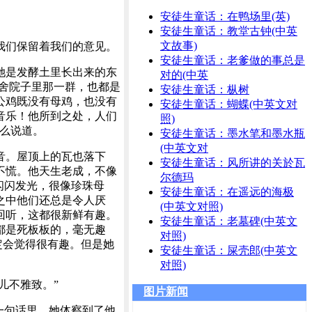
安徒生童话：在鸭场里(英)
安徒生童话：教堂古钟(中英
文故事)
我们保留着我们的意见。
安徒生童话：老爹做的事总是
她是发酵土里长出来的东
对的(中英
邻舍院子里那一群，也都是
安徒生童话：枞树
公鸡既没有母鸡，也没有
安徒生童话：蝴蝶(中英文对
音乐！他所到之处，人们
照)
么说道。
安徒生童话：墨水笔和墨水瓶
(中英文对
音。屋顶上的瓦也落下
安徒生童话：风所讲的关於瓦
不慌。他天生老成，不像
尔德玛
闪闪发光，很像珍珠母
安徒生童话：在遥远的海极
之中他们还总是令人厌
(中英文对照)
回听，这都很新鲜有趣。
安徒生童话：老墓碑(中英文
都是死板板的，毫无趣
对照)
定会觉得很有趣。但是她
安徒生童话：屎壳郎(中英文
对照)
儿不雅致。”
图片新闻
一句话里，她体察到了他