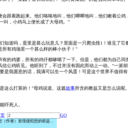
会跟着跑起来。他们咯咯地叫，他们唧唧地叫，他们瞅着公鸡
么一叫，小鸡马上便长成了大母鸡。”
知道吗，蛋里是甚么玩意儿？里面是一只爬虫怪1！谁见了它
是所有鸡场里一个甚么样的棒小伙子！”
有的鸡婆，所有的鸡仔都哆嗦了一下。但是，他们都为自己同
风信公鸡听见。他听到了，不过并没有因此而动上一动。“一派胡
，要是我愿意的话，我满可以生一个风蛋！可是这个世界不值得
是这么打算的！”母鸡说道。这篇
故事
所含的教益又是怎么说呢
能吓死人。
一页
GO
您（作者）发现侵犯您的权益，