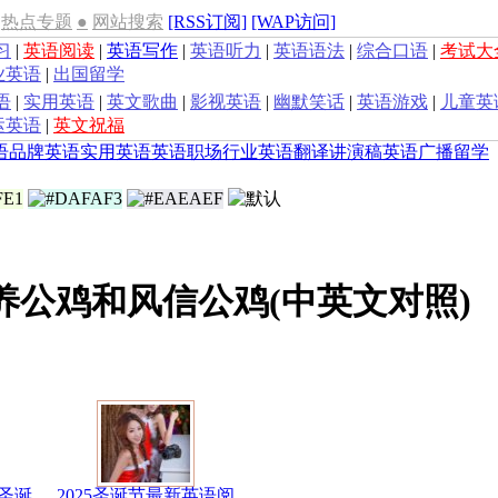
热点专题
●
网站搜索
[RSS订阅]
[WAP访问]
习
|
英语阅读
|
英语写作
|
英语听力
|
英语语法
|
综合口语
|
考试大
业英语
|
出国留学
语
|
实用英语
|
英文歌曲
|
影视英语
|
幽默笑话
|
英语游戏
|
儿童英
运英语
|
英文祝福
语
品牌英语
实用英语
英语职场
行业英语
翻译
讲演稿
英语广播
留学
养公鸡和风信公鸡(中英文对照)
圣诞
2025圣诞节最新英语阅