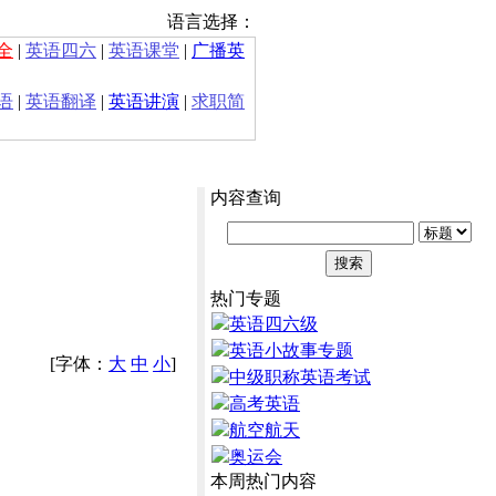
语言选择：
全
|
英语四六
|
英语课堂
|
广播英
语
|
英语翻译
|
英语讲演
|
求职简
内容查询
热门专题
英语四六级
英语小故事专题
[字体：
大
中
小
]
中级职称英语考试
高考英语
航空航天
奥运会
本周热门内容