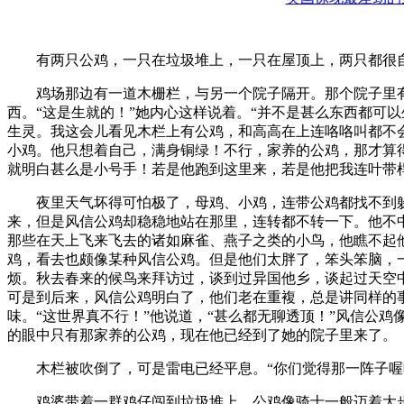
有两只公鸡，一只在垃圾堆上，一只在屋顶上，两只都很自
鸡场那边有一道木栅栏，与另一个院子隔开。那个院子里有
西。“这是生就的！”她内心这样说着。“并不是甚么东西都可
生灵。我这会儿看见木栏上有公鸡，和高高在上连咯咯叫都不
小鸡。他只想着自己，满身铜绿！不行，家养的公鸡，那才算
就明白甚么是小号手！若是他跑到这里来，若是他把我连叶带
夜里天气坏得可怕极了，母鸡、小鸡，连带公鸡都找不到躲
来，但是风信公鸡却稳稳地站在那里，连转都不转一下。他不
那些在天上飞来飞去的诸如麻雀、燕子之类的小鸟，他瞧不起
鸡，看去也颇像某种风信公鸡。但是他们太胖了，笨头笨脑，
烦。秋去春来的候鸟来拜访过，谈到过异国他乡，谈起过天空
可是到后来，风信公鸡明白了，他们老在重複，总是讲同样的
味。“这世界真不行！”他说道，“甚么都无聊透顶！”风信公
的眼中只有那家养的公鸡，现在他已经到了她的院子里来了。
木栏被吹倒了，可是雷电已经平息。“你们觉得那一阵子喔喔
鸡婆带着一群鸡仔闯到垃圾堆上，公鸡像骑士一般迈着大步来