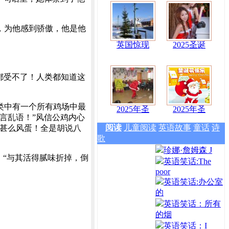
，为他感到骄傲，他是他
英国惊现
2025圣诞
都受不了！人类都知道这
类中有一个所有鸡场中最
2025年圣
2025年圣
言乱语！”风信公鸡内心
阅读
儿童阅读
英语故事
童话
诗
有甚么风蛋！全是胡说八
歌
珍娜·詹姆森 J
。“与其活得腻味折掉，倒
英语笑话:The
poor
英语笑话:办公室
的
英语笑话：所有
的烟
英语笑话：I