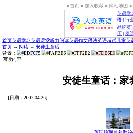
●首页
●
加入收藏
●
网站地图
●
英语学
语
|
行
品牌英
历
|
奥
首页
英语学习
英语课堂
听力
阅读
英语作文
语法
英语考试
儿童英
首页
→
阅读
→
安徒生童话
背景：
阅读内容
安徒生童话：家
[日期：2007-04-26]
英国惊现最差劲的