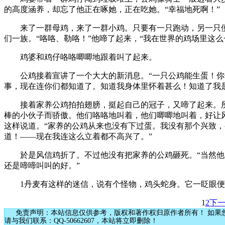
的高度涵养，却忘了他正在啄她，正在吃她。“幸福地死啊！”
来了一群母鸡，来了一群小鸡。只要有一只跑动，另一只便
们一族。“咯咯、勒咯！”他啼了起来，“我在世界的鸡场里这
鸡婆和鸡仔咯咯唧唧地跟着叫了起来。
公鸡接着宣讲了一个大大的新消息。“一只公鸡能生蛋！你们
事，现在连你们都知道了。知道我身体里怀着甚么！知道了我
接着家养公鸡拍拍翅膀，挺起自己的冠子，又啼了起来。所
棒的小伙子而骄傲。他们咯咯地叫着，他们唧唧地叫着，好让
这样说道。“家养的公鸡从来也没有下过蛋。我没有那个兴致
道！——现在我连这么立着都不高兴了。”
於是风信鸡折了。不过他没有把家养的公鸡砸死。“当然他
还是啼啼叫叫的好。”
1丹麦有这样的迷信，说有个怪物，鸡头蛇身。它一眨眼便
1
2
下
免责声明：本站信息仅供参考，版权和著作权归原作者所有！ 如果
请与我们联系：QQ-50662607，本站将立即删除！