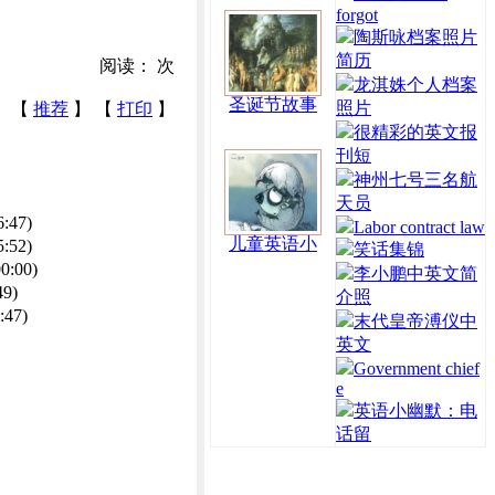
forgot
陶斯咏档案照片
简历
阅读：
次
龙淇姝个人档案
圣诞节故事
照片
【
推荐
】 【
打印
】
很精彩的英文报
刊短
神州七号三名航
天员
6:47)
Labor contract law
儿童英语小
5:52)
笑话集锦
00:00)
李小鹏中英文简
49)
介照
:47)
末代皇帝溥仪中
英文
Government chief
e
英语小幽默：电
话留