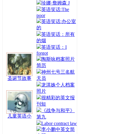
珍娜·詹姆森 J
英语笑话:The
poor
英语笑话:办公室
的
英语笑话：所有
的烟
英语笑话：I
forgot
陶斯咏档案照片
简历
神州七号三名航
圣诞节故事
天员
龙淇姝个人档案
照片
很精彩的英文报
刊短
《战争与和平》
儿童英语小
第九
Labor contract law
李小鹏中英文简