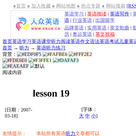
●首页
●
加入收藏
●
网站地图
●
热点专题
●
网站搜索
[RS
英语学习
|
英语阅读
|
英语写作
|
语
|
行业英语
|
出国留学
品牌英语
|
实用英语
|
英文歌曲
|
历
|
奥运英语
|
英文祝福
首页
英语学习
英语课堂
听力
阅读
英语作文
语法
英语考试
儿童英
首页
→
听力
→
英语听力练习
背景：
阅读内容
lesson 19
[字体：
[日期：2007-
03-18]
大
中
小
]
友情提示： 本站所有英语
听力
文章都可以