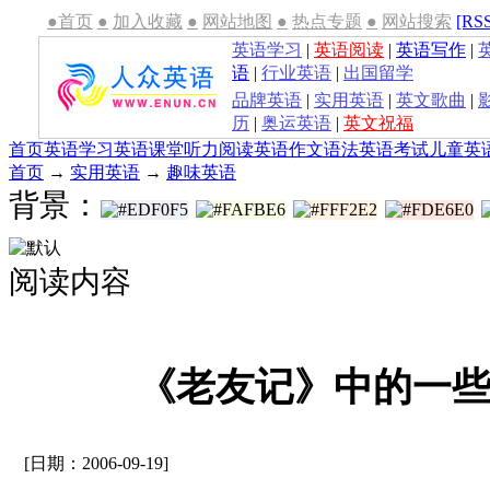
●首页
●
加入收藏
●
网站地图
●
热点专题
●
网站搜索
[RS
英语学习
|
英语阅读
|
英语写作
|
语
|
行业英语
|
出国留学
品牌英语
|
实用英语
|
英文歌曲
|
历
|
奥运英语
|
英文祝福
首页
英语学习
英语课堂
听力
阅读
英语作文
语法
英语考试
儿童英
首页
→
实用英语
→
趣味英语
背景：
阅读内容
《老友记》中的一
[日期：2006-09-19]