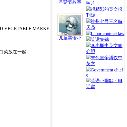
圣诞节故事
照片
很精彩的英文报
刊短
神州七号三名航
天员
UIT AND VEGETABLE MARKE
Labor contract law
儿童英语小
笑话集锦
李小鹏中英文简
介照
有一棵和洋白菜放在一起.
末代皇帝溥仪中
英文
Government chief
e
英语小幽默：电
话留