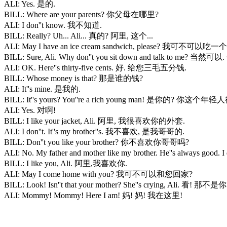
ALI: Yes. 是的.
BILL: Where are your parents? 你父母在哪里?
ALI: I don''t know. 我不知道.
BILL: Really? Uh... Ali... 真的? 阿里, 这个...
ALI: May I have an ice cream sandwich, please? 我
BILL: Sure, Ali. Why don''t you sit down and talk t
ALI: OK. Here''s thirty-five cents. 好. 给您三毛五分钱.
BILL: Whose money is that? 那是谁的钱?
ALI: It''s mine. 是我的.
BILL: It''s yours? You''re a rich young man! 是你的? 你这个年
ALI: Yes. 对啊!
BILL: I like your jacket, Ali. 阿里, 我很喜欢你的外套.
ALI: I don''t. It''s my brother''s. 我不喜欢, 是我哥哥的.
BILL: Don''t you like your brother? 你不喜欢你哥哥吗?
ALI: No. My father and mother like my brother. He''s al
BILL: I like you, Ali. 阿里,我喜欢你.
ALI: May I come home with you? 我可不可以和您回家?
BILL: Look! Isn''t that your mother? She''s crying, Ali
ALI: Mommy! Mommy! Here I am! 妈! 妈! 我在这里!