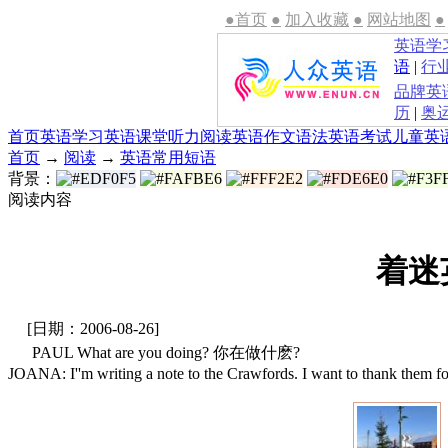
●首页
●
加入收藏
●
网站地图
●
英语学
语
|
行
品牌英
历
|
奥
首页
英语学习
英语课堂
听力
阅读
英语作文
语法
英语考试
儿童英
首页
→
阅读
→
英语常用短语
背景：
阅读内容
着迷英
[日期：2006-08-26]
PAUL What are you doing? 你在做什麽?
JOANA: I''m writing a note to the Crawfords. I want t