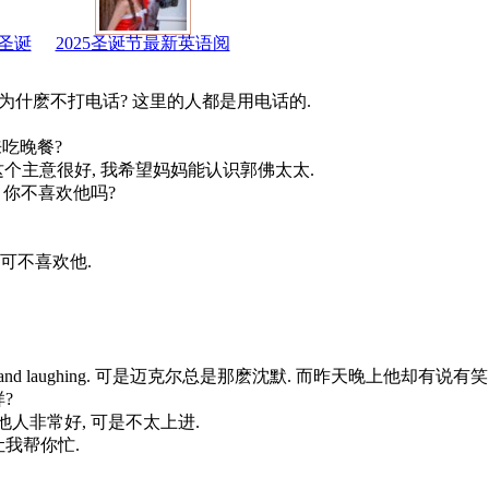
圣诞
2025圣诞节最新英语阅
se the phone. 为什麽不打电话? 这里的人都是用电话的.
他们来吃晚餐?
s. Crawford. 这个主意很好, 我希望妈妈能认识郭佛太太.
佛先生呢? 你不喜欢他吗?
他好, 我可不喜欢他.
 he was talking and laughing. 可是迈克尔总是那麽沈默. 而昨天晚上他却有说有笑
样?
ous. 我认为他人非常好, 可是不太上进.
那个, 让我帮你忙.