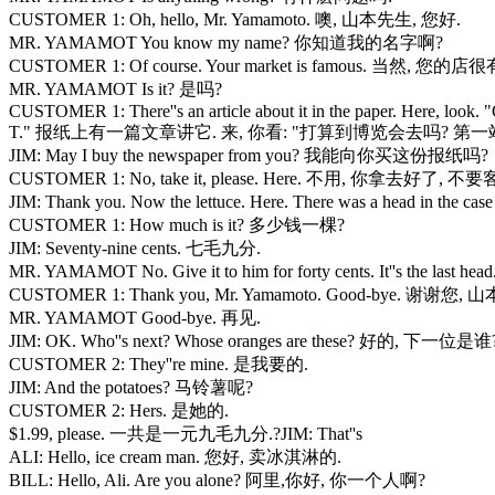
CUSTOMER 1: Oh, hello, Mr. Yamamoto. 噢, 山本先生, 您好.
MR. YAMAMOT You know my name? 你知道我的名字啊?
CUSTOMER 1: Of course. Your market is famous. 当然, 您的店
MR. YAMAMOT Is it? 是吗?
CUSTOMER 1: There''s an article about it in the paper. H
T." 报纸上有一篇文章讲它. 来, 你看: "打算到博览会去吗? 第一
JIM: May I buy the newspaper from you? 我能向你买这份报纸吗?
CUSTOMER 1: No, take it, please. Here. 不用, 你拿去好了, 不要
JIM: Thank you. Now the lettuce. Here. There was a h
CUSTOMER 1: How much is it? 多少钱一棵?
JIM: Seventy-nine cents. 七毛九分.
MR. YAMAMOT No. Give it to him for forty cents. It''s 
CUSTOMER 1: Thank you, Mr. Yamamoto. Good-bye. 谢谢您,
MR. YAMAMOT Good-bye. 再见.
JIM: OK. Who''s next? Whose oranges are these? 好的,
CUSTOMER 2: They''re mine. 是我要的.
JIM: And the potatoes? 马铃薯呢?
CUSTOMER 2: Hers. 是她的.
$1.99, please. 一共是一元九毛九分.?JIM: That''s
ALI: Hello, ice cream man. 您好, 卖冰淇淋的.
BILL: Hello, Ali. Are you alone? 阿里,你好, 你一个人啊?