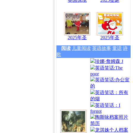
英国惊现
2025圣诞
2025年圣
2025年圣
阅读
儿童阅读
英语故事
童话
诗
歌
珍娜·詹姆森 J
英语笑话:The
poor
英语笑话:办公室
的
英语笑话：所有
的烟
英语笑话：I
forgot
陶斯咏档案照片
简历
龙淇姝个人档案