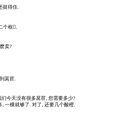
 可是还挺得住.
, 第二个框.
萄怎麽卖?
我找不到莴苣.
o you need? 我们今天没有很多莴苣, 您需要多少?
limes. 不多, 一棵就够了. 对了, 还要几个酸橙.