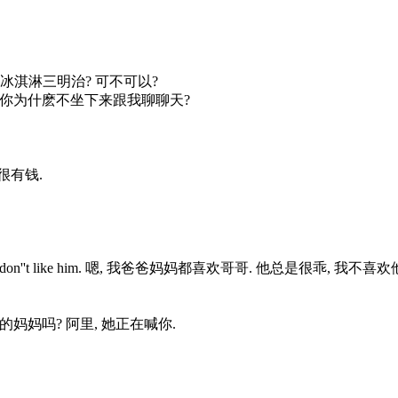
可不可以吃一个冰淇淋三明治? 可不可以?
o me? 当然可以. 你为什麽不坐下来跟我聊聊天?
轻人很有钱.
ways good. I don''t like him. 嗯, 我爸爸妈妈都喜欢哥哥. 他总是很乖, 我不喜欢
. 看! 那不是你的妈妈吗? 阿里, 她正在喊你.