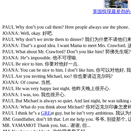
英国惊现最差劲的
PAUL Why don''t you call them? Here people always u
JOANA: Well, okay. 好吧.
PAUL Why don''t we invite them to dinner? 我们为什麽不请
JOANA: That''s a good idea. I want Mama to meet Mr
PAUL What about Mr. Crawford? Don''t you like him? 郭
JOANA: He''s impossible. 他不可理喻.
PAUL Be nice to him. 你要对他好一点.
JOANA: You can be nice to him. I don''t like him. 你可以对
PAUL Are you inviting Michael, too? 你也要请迈克尔吗?
JOANA: Of course. 当然.
PAUL He was very happy last night. 他昨天晚上很开心.
JOANA: I was, too. 我也很开心.
PAUL But Michael is always so quiet. And last night,
JOANA: What do you think about Michael? 你对迈克尔印象怎麽
PAUL I think he''s a
GRE
at guy, but he isn''t very ambiti
JIM: Grandfather, don''t lift that. Let me help you. 爷爷, 别提
MR. YAMAMOT Thank you, but... 谢谢, 但...