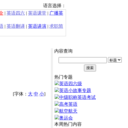
语言选择：
全
|
英语四六
|
英语课堂
|
广播英
语
|
英语翻译
|
英语讲演
|
求职简
内容查询
热门专题
英语四六级
英语小故事专题
[字体：
大
中
小
]
中级职称英语考试
高考英语
航空航天
奥运会
本周热门内容