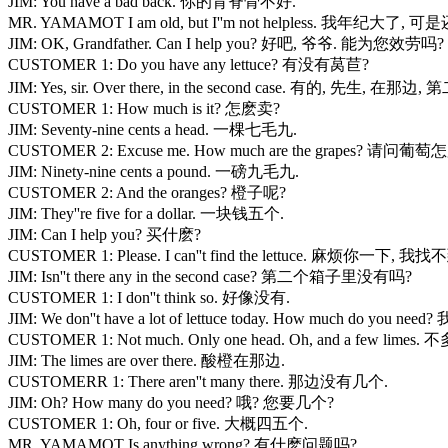
JIM: You have a bad back. 你的背脊骨不好.
MR. YAMAMOT I am old, but I''m not helpless. 我年纪大了,
JIM: OK, Grandfather. Can I help you? 好吧, 爷爷. 能为您效劳吗?
CUSTOMER 1: Do you have any lettuce? 有没有莴苣?
JIM: Yes, sir. Over there, in the second case. 有的, 先生, 在那边
CUSTOMER 1: How much is it? 怎麽卖?
JIM: Seventy-nine cents a head. 一棵七毛九.
CUSTOMER 2: Excuse me. How much are the grapes? 请问葡
JIM: Ninety-nine cents a pound. 一磅九毛九.
CUSTOMER 2: And the oranges? 橙子呢?
JIM: They''re five for a dollar. 一块钱五个.
JIM: Can I help you? 买什麽?
CUSTOMER 1: Please. I can''t find the lettuce. 麻烦你一下, 
JIM: Isn''t there any in the second case? 第二个箱子里没有吗?
CUSTOMER 1: I don''t think so. 好像没有.
JIM: We don''t have a lot of lettuce today. How much d
CUSTOMER 1: Not much. Only one head. Oh, and a few 
JIM: The limes are over there. 酸橙在那边.
CUSTOMERR 1: There aren''t many there. 那边没有几个.
JIM: Oh? How many do you need? 哦? 您要几个?
CUSTOMER 1: Oh, four or five. 大概四五个.
MR. YAMAMOT Is anything wrong? 有什麽问题吗?