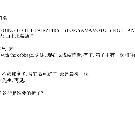
很有名.
ere, look. "GOING TO THE FAIR? FIRST STOP: YAMAMOTO''S FR
站: 山本果菜店."
客气. 来.
ead in the case with the cabbage. 谢谢. 现在找找莴苣看, 有了, 箱子里
the last head. 不必那麽多, 算它四毛好了, 那是最後一棵.
 山本先生, 再见.
 下一位是谁? 这些是谁要的橙子?