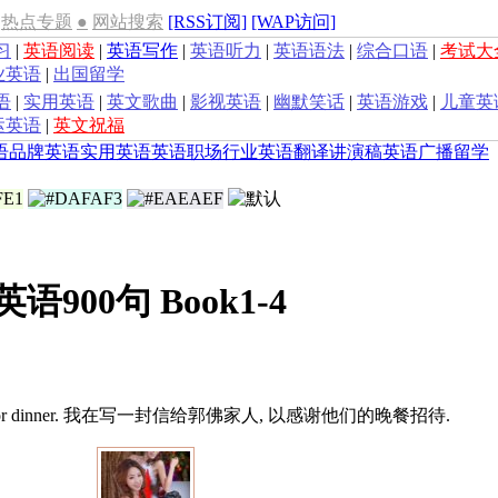
热点专题
●
网站搜索
[RSS订阅]
[WAP访问]
习
|
英语阅读
|
英语写作
|
英语听力
|
英语语法
|
综合口语
|
考试大
业英语
|
出国留学
语
|
实用英语
|
英文歌曲
|
影视英语
|
幽默笑话
|
英语游戏
|
儿童英
运英语
|
英文祝福
语
品牌英语
实用英语
英语职场
行业英语
翻译
讲演稿
英语广播
留学
语900句 Book1-4
o thank them for dinner. 我在写一封信给郭佛家人, 以感谢他们的晚餐招待.