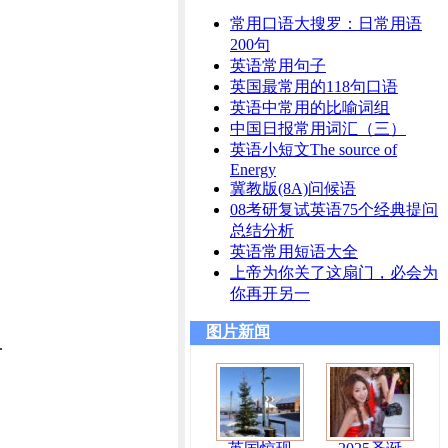
常用口语大搜罗：日常用语
200句
英语常用句子
英国最常用的118句口语
英语中常用的比喻词组
中国日报常用词汇（三）
英语小短文The source of
Energy
冀教版(8A)问候语
08考研复试英语75个经典提问
总结分析
英语常用短语大全
上帝为你关了这扇门，必会为
你再开另一
图片新闻
.